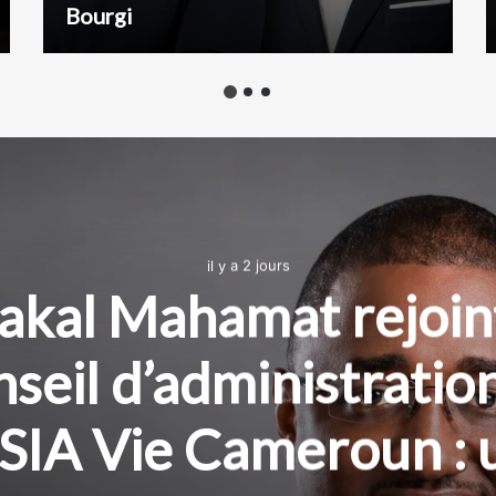
Bourgi
il y a 2 jours
akal Mahamat rejoint
seil d’administratio
SIA Vie Cameroun : 