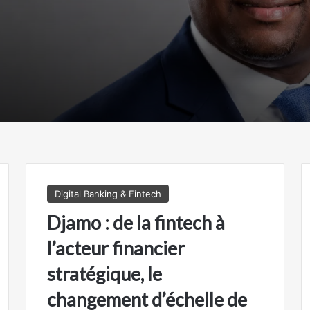
nal fort de la monté
puissance de la
bancassurance
Digital Banking & Fintech
Djamo : de la fintech à
l’acteur financier
stratégique, le
changement d’échelle de