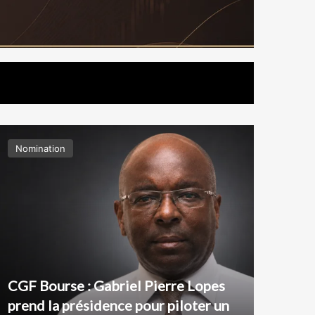
Nomination
Nom
Fla
Res
CGF Bourse : Gabriel Pierre Lopes
Har
prend la présidence pour piloter un
sa 