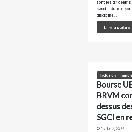
sont les dirigeant
aussi naturellement
discipline…
Lire la suite »
Inclusion Financi
Bourse UE
BRVM con
dessus des
SGCI en r
février 2, 2026