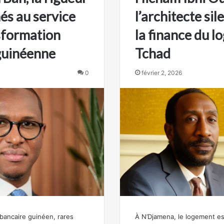
és au service
l’architecte si
nsformation
la finance du 
guinéenne
Tchad
0
février 2, 2026
bancaire guinéen, rares
À N’Djamena, le logement e