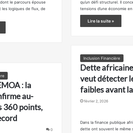
s dont le parcours épouse
qu’un défi structurel. Il con
 les logiques de flux, de
tensions d’une économie en 
Lire la suite »
Inclusion Financière
Dette africaine
ère
veut détecter l
MOA : la
faibles avant la
firme au-
février 2, 2026
 360 points,
ecord
Dans la finance publique afri
dette ont souvent le même 
0