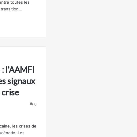
centre toutes les
transition…
 : l’AAMFI
es signaux
 crise
0
caine, les crises de
scénario. Les