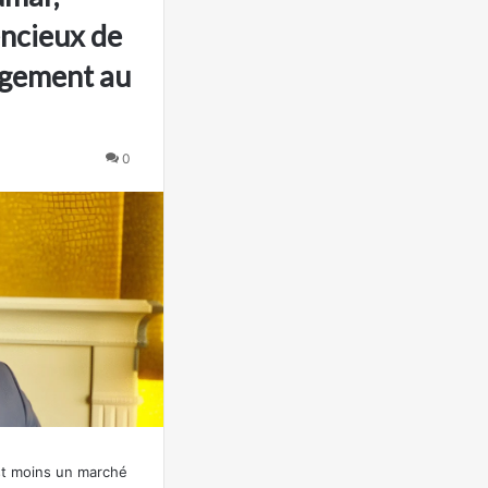
lencieux de
logement au
0
st moins un marché