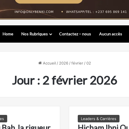
Home
Nos Rubriques
Contactez – nous
Aucun accès
Accueil
/
2026
/
février
/
02
Jour :
2 février 2026
res
Leaders & Carrières
Bah, la rigueur
Hicham Ibni O