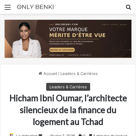
Menu
R
Accueil
/
Leaders & Carrières
Leaders & Carrières
Hicham Ibni Oumar, l’architecte
silencieux de la finance du
logement au Tchad
Envoyer
La rédaction
février 2, 2026
0
3 minutes de lecture