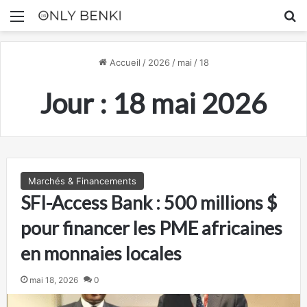
Menu
R
Accueil
/
2026
/
mai
/
18
Jour :
18 mai 2026
Marchés & Financements
SFI-Access Bank : 500 millions $
pour financer les PME africaines
en monnaies locales
mai 18, 2026
0