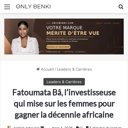
Menu
R
Accueil
/
Leaders & Carrières
Leaders & Carrières
Fatoumata Bâ, l’investisseuse
qui mise sur les femmes pour
gagner la décennie africaine
Envoyer
patrick tchounjo
mars 4, 2026
0
5 minutes de lecture