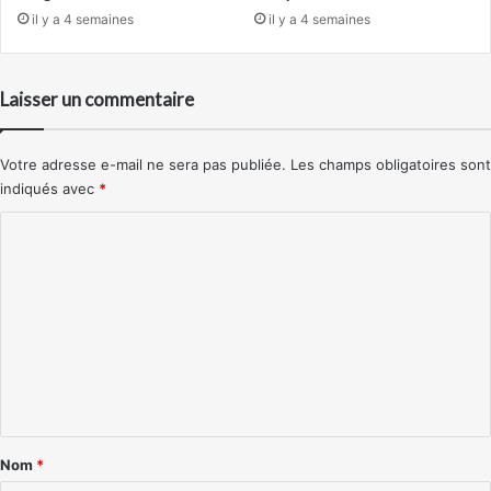
il y a 4 semaines
il y a 4 semaines
Laisser un commentaire
Votre adresse e-mail ne sera pas publiée.
Les champs obligatoires sont
indiqués avec
*
C
o
m
m
e
n
t
a
Nom
*