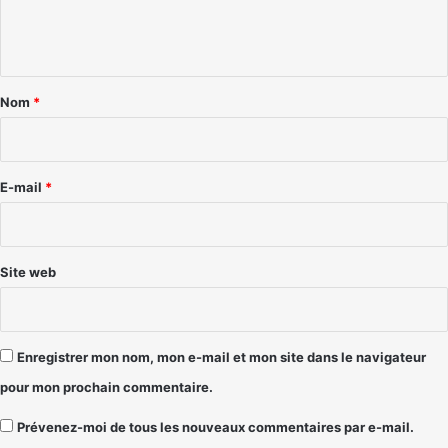
e
n
t
a
Nom
*
i
r
e
E-mail
*
*
Site web
Enregistrer mon nom, mon e-mail et mon site dans le navigateur
pour mon prochain commentaire.
Prévenez-moi de tous les nouveaux commentaires par e-mail.