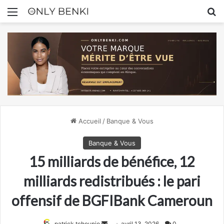
Menu
R
Accueil
/
Banque & Vous
Banque & Vous
15 milliards de bénéfice, 12
milliards redistribués : le pari
offensif de BGFIBank Cameroun
Envoyer
patrick tchounjo
avril 13, 2026
0