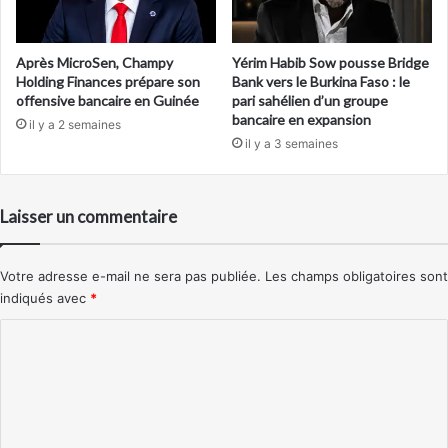
Après MicroSen, Champy
Yérim Habib Sow pousse Bridge
Holding Finances prépare son
Bank vers le Burkina Faso : le
offensive bancaire en Guinée
pari sahélien d’un groupe
bancaire en expansion
il y a 2 semaines
il y a 3 semaines
Laisser un commentaire
Votre adresse e-mail ne sera pas publiée.
Les champs obligatoires sont
indiqués avec
*
C
o
m
m