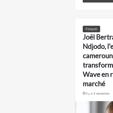
Fintech
Joël Bert
Ndjodo, l’
camerouna
transform
Wave en r
marché
il y a 4 semaines