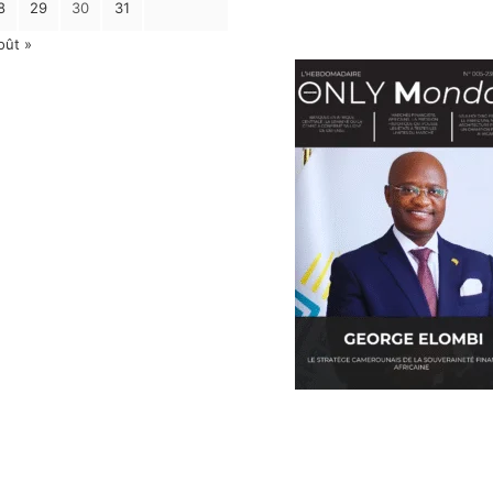
8
29
30
31
oût »