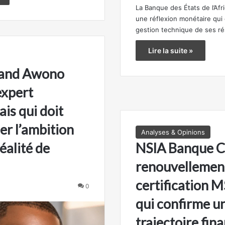
La Banque des États de l’Afr
une réflexion monétaire qui
gestion technique de ses r
Lire la suite »
rand Awono
expert
is qui doit
er l’ambition
Analyses & Opinions
éalité de
NSIA Banque CI 
renouvellemen
certification 
0
qui confirme u
trajectoire fin