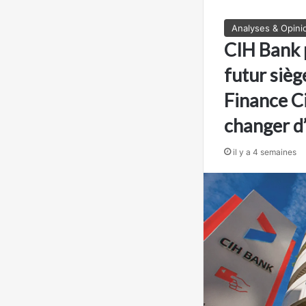
Analyses & Opini
CIH Bank 
futur sièg
Finance C
changer d
il y a 4 semaines