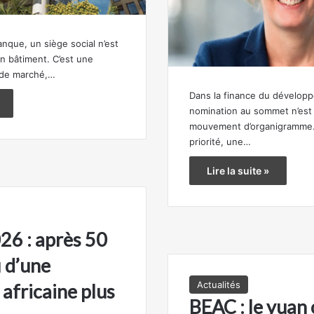
anque, un siège social n’est
n bâtiment. C’est une
 de marché,…
Dans la finance du dévelop
nomination au sommet n’est 
mouvement d’organigramme. 
priorité, une…
Lire la suite »
6 : après 50
i d’une
Actualités
africaine plus
BEAC : le yuan 