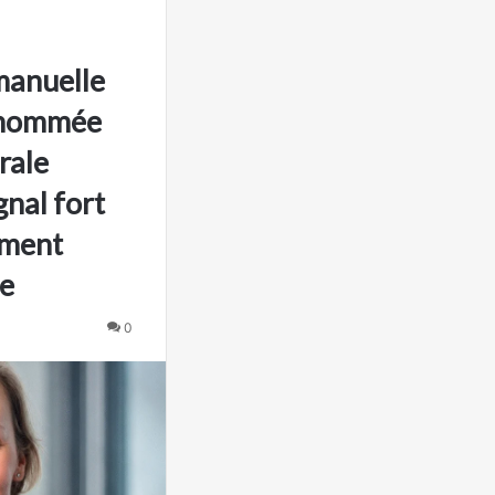
manuelle
 nommée
rale
gnal fort
ement
ue
0