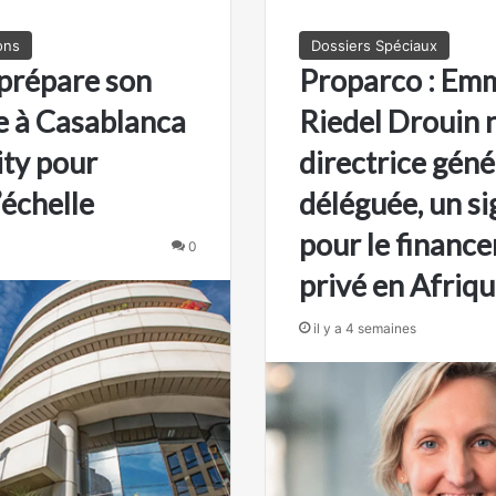
ons
Dossiers Spéciaux
prépare son
Proparco : Em
e à Casablanca
Riedel Drouin
ity pour
directrice géné
’échelle
déléguée, un si
pour le financ
0
privé en Afriq
il y a 4 semaines