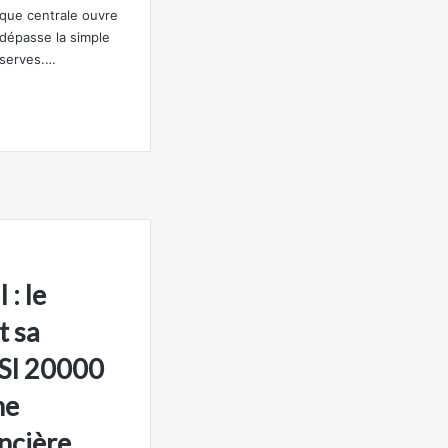
ique centrale ouvre
 dépasse la simple
éserves.…
: le
t sa
MSI 20000
ne
ancière