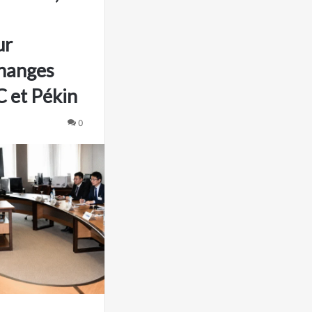
ur
échanges
 et Pékin
0