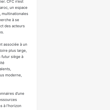
ier. CFC n’est
 Maroc, un espace
 multinationales
cherche à se
ect des acteurs
es.
nt associée à un
oire plus large,
 futur siège à
ité
alents,
plus moderne,
ionnaires d’une
ressources
 à l’horizon