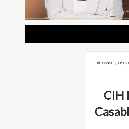
Accueil
/
Analys
CIH 
Casabl