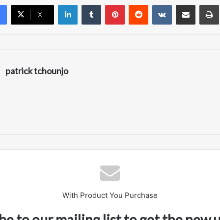
Linkedin
Tumblr
Pinterest
Reddit
VKontakte
Partager par email
X
patrick tchounjo
With Product You Purchase
be to our mailing list to get the new 