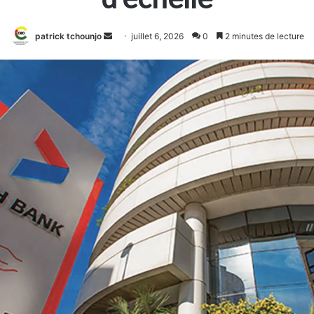
Envoyer
patrick tchounjo
juillet 6, 2026
0
2 minutes de lecture
un
courriel