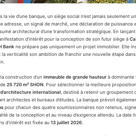
s la vie d’une banque, un siège social n’est jamais seulement un
e adresse, un signal de marché, une déclaration de puissance et
sumé architectural d’une transformation stratégique. En lançant
nifestation d’intérêt pour la conception de son futur siège à
Ca
H Bank
ne prépare pas uniquement un projet immobilier. Elle ins
t la verticalité son ambition de franchir une nouvelle étape dan
in.
 la construction d’un
immeuble de grande hauteur
à dominante t
e de
25 720 m² SHON
. Pour sélectionner la meilleure propositio
d’architecture international
, destiné à retenir un groupement 
nt architectes et bureaux d’études. La banque prévoit égalem
ms
pour chacun des quatre soumissionnaires non retenus, signe
lité de la conception et au niveau d’exigence attendu. La date l
s d’intérêt est fixée au
13 juillet 2026
.