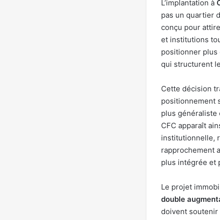
L’implantation à
pas un quartier d
conçu pour attir
et institutions t
positionner plus 
qui structurent l
Cette décision t
positionnement s
plus généraliste 
CFC apparaît ain
institutionnelle,
rapprochement av
plus intégrée et 
Le projet immobil
double augmentat
doivent soutenir