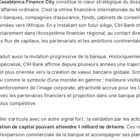
Casablanca Finance City
constitue le cœur stratégique du doss
’affaires ordinaire. C’est la vitrine financière internationale du
er banques, compagnies d’assurance, fonds, cabinets de conseil,
ournées vers l’Afrique. En y installant son futur siège, CIH Bank 
clairement dans l’écosystème financier régional, au contact dir
es flux de capitaux, les partenariats et les ambitions continental
raduit aussi la mutation progressive de la banque. Historiqueme
pécialisé, CIH Bank affirme depuis plusieurs années une traject
et plus orientée vers la création de valeur bancaire globale. Son
si comme le symbole d’une montée en gamme : meilleure visibil
 renforcement de l’image corporate, attractivité accrue pour les t
ec les partenaires financiers et projection dans une banque 
plus compétitive.
ier s’articule avec un autre signal fort : la validation par les act
ion de capital pouvant atteindre 1 milliard de dirhams
. Ces 
 l’expansion commerciale de la banque et accompagner ses plans