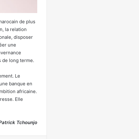
marocain de plus
, la relation
ionale, disposer
réer une
ouvernance
s de long terme.
ement. Le
r une banque en
mbition africaine.
resse. Elle
Patrick Tchounjo