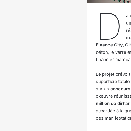
D
an
un
ré
ma
Finance City
,
CI
béton, le verre e
financier maroca
Le projet prévoit
superficie total
sur un
concours 
d’œuvre réunissa
million de dirha
accordée à la qua
des manifestation