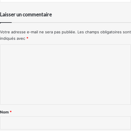
Laisser un commentaire
Votre adresse e-mail ne sera pas publiée.
Les champs obligatoires sont
indiqués avec
*
C
o
m
m
e
n
t
a
Nom
*
i
r