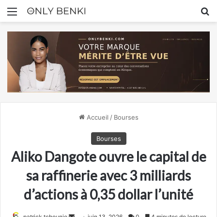
Menu
R
Accueil
/
Bourses
Bourses
Aliko Dangote ouvre le capital de
sa raffinerie avec 3 milliards
d’actions à 0,35 dollar l’unité
Envoyer
patrick tchounjo
juin 13, 2026
0
4 minutes de lecture