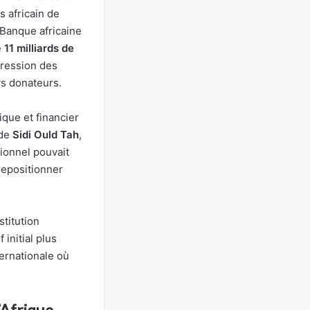
s africain de
Banque africaine
e
11 milliards de
pression des
ys donateurs.
tique et financier
 de
Sidi Ould Tah
,
ionnel pouvait
repositionner
stitution
 initial plus
ernationale où
’Afrique