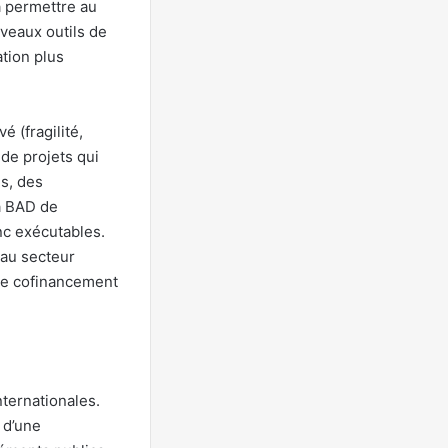
à permettre au
veaux outils de
ation plus
 (fragilité,
 de projets qui
es, des
a BAD de
nc exécutables.
 au secteur
e cofinancement
nternationales.
 d’une