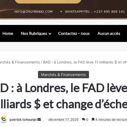
Home
Nos Rubriques
Contactez – nous
Aucun accès
rchés & Financements
/
BAD : à Londres, le FAD lève 11 milliards $ et c
Marchés & Financements
 : à Londres, le FAD lèv
lliards $ et change d’éche
Envoyer
patrick tchounjo
décembre 17, 2025
0
4 minutes de lectur
un