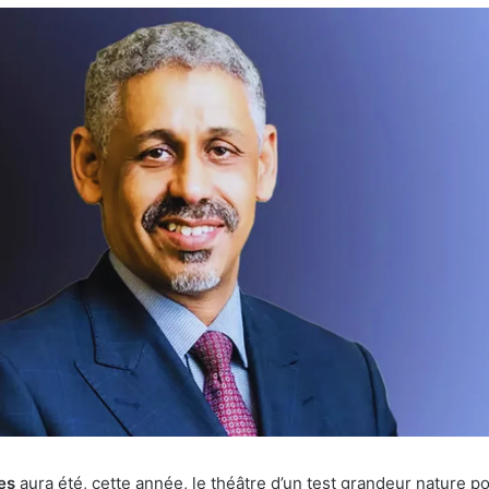
courriel
es
aura été, cette année, le théâtre d’un test grandeur nature po