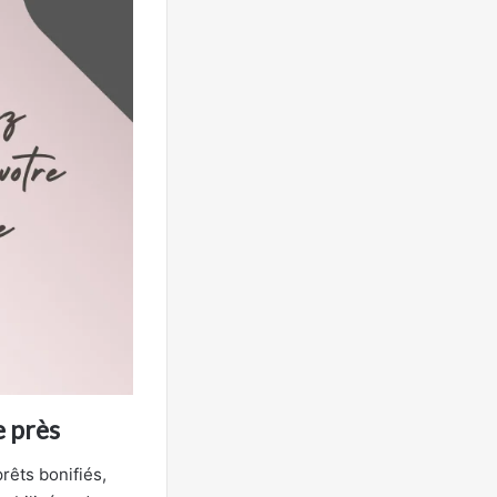
e près
prêts bonifiés,