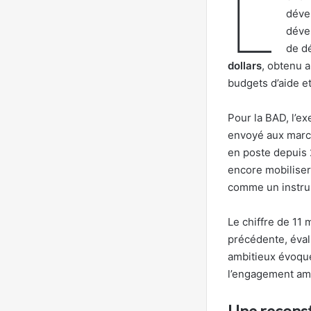
L
dével
déve
de d
dollars
, obtenu 
budgets d’aide e
Pour la BAD, l’ex
envoyé aux march
en poste depuis 
encore mobiliser,
comme un instrum
Le chiffre de 11 
précédente, éva
ambitieux évoqu
l’engagement amé
Une reconsti