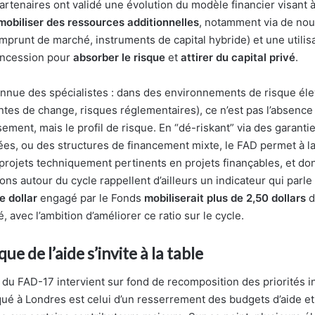
artenaires ont validé une évolution du modèle financier visant 
mobiliser des ressources additionnelles
, notamment via de nou
emprunt de marché, instruments de capital hybride) et une utilis
concession pour
absorber le risque
et
attirer du capital privé
.
onnue des spécialistes : dans des environnements de risque élevé
aintes de change, risques réglementaires), ce n’est pas l’absence
sement, mais le profil de risque. En “dé-riskant” via des garanti
ées, ou des structures de financement mixte, le FAD permet à l
projets techniquement pertinents en projets finançables, et do
ns autour du cycle rappellent d’ailleurs un indicateur qui parle
 dollar
engagé par le Fonds
mobiliserait plus de 2,50 dollars
d
é, avec l’ambition d’améliorer ce ratio sur le cycle.
ue de l’aide s’invite à la table
 du FAD-17 intervient sur fond de recomposition des priorités i
ué à Londres est celui d’un resserrement des budgets d’aide et