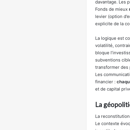
davantage. Les p
Fonds de mieux
levier (option d’
explicite de la 
La logique est c
volatilité, contr
bloque l’investis
subventions cibl
transformer des 
Les communicatio
financier :
chaque
et de capital priv
La géopolitiq
La reconstitution
Le contexte évoq