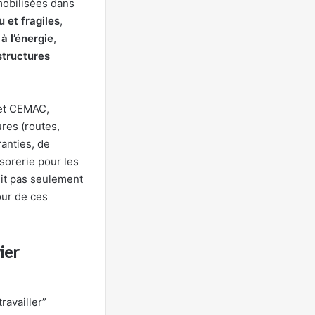
mobilisées dans
u et fragiles
,
à l’énergie
,
structures
 et CEMAC,
ures (routes,
ranties, de
sorerie pour les
uit pas seulement
our de ces
ier
ravailler”