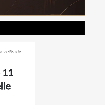
hange d’échelle
e 11
lle
e