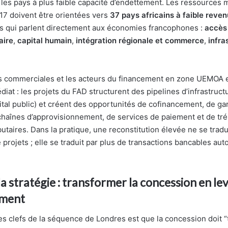
, les pays à plus faible capacité d’endettement. Les ressources 
17 doivent être orientées vers
37 pays africains à faible reven
és qui parlent directement aux économies francophones :
accès 
aire
,
capital humain
,
intégration régionale et commerce
,
infra
s commerciales et les acteurs du financement en zone UEMOA
édiat : les projets du FAD structurent des pipelines d’infrastruct
ital public) et créent des opportunités de cofinancement, de ga
haînes d’approvisionnement, de services de paiement et de tré
butaires. Dans la pratique, une reconstitution élevée ne se trad
projets ; elle se traduit par plus de transactions bancables aut
a stratégie : transformer la concession en lev
ement
s clefs de la séquence de Londres est que la concession doit “t