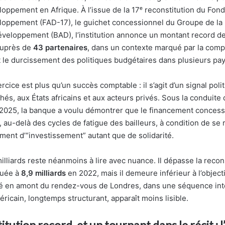
oppement en Afrique. À l’issue de la 17ᵉ reconstitution du Fond
loppement (FAD-17), le guichet concessionnel du Groupe de la 
éveloppement (BAD), l’institution annonce un montant record d
auprès de
43 partenaires
, dans un contexte marqué par la com
t le durcissement des politiques budgétaires dans plusieurs pa
ercice est plus qu’un succès comptable : il s’agit d’un signal poli
és, aux États africains et aux acteurs privés. Sous la conduite
2025, la banque a voulu démontrer que le financement concess
 au-delà des cycles de fatigue des bailleurs, à condition de se 
ent d’“investissement” autant que de solidarité.
milliards reste néanmoins à lire avec nuance. Il dépasse la recon
luée à
8,9 milliards
en 2022, mais il demeure inférieur à l’objectif
é en amont du rendez-vous de Londres, dans une séquence int
ricain, longtemps structurant, apparaît moins lisible.
tution record, et un tournant dans le récit : l