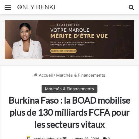
Menu
R
Accueil
/
Marchés & Financements
Marchés & Financements
Burkina Faso : la BOAD mobilise
plus de 130 milliards FCFA pour
les secteurs vitaux
Envoyer
patrick tchounjo
mars 28, 2026
0