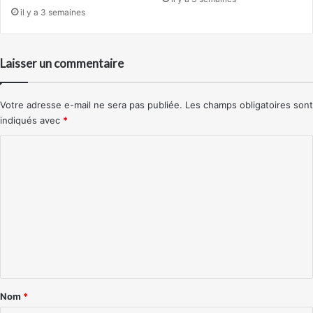
il y a 3 semaines
Laisser un commentaire
Votre adresse e-mail ne sera pas publiée.
Les champs obligatoires sont
indiqués avec
*
C
o
m
m
e
n
t
a
Nom
*
i