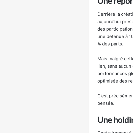
Une répons
Derrière la créat
aujourd’hui prés
des participation
une détenue à 10
% des parts.
Mais malgré cett
lien, sans aucun 
performances glo
optimisée des r
C’est précisémen
pensée.
Une holdin
Contrairement à