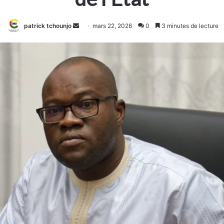
Envoyer
patrick tchounjo
mars 22, 2026
0
3 minutes de lecture
un
courriel