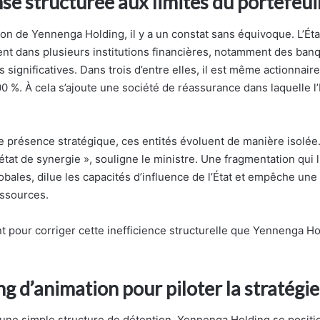
e structurée aux limites du portefeuil
ion de Yennenga Holding, il y a un constat sans équivoque. L’Ét
ent dans plusieurs institutions financières, notamment des banqu
s significatives. Dans trois d’entre elles, il est même actionnaire
0 %. À cela s’ajoute une société de réassurance dans laquelle l
e présence stratégique, ces entités évoluent de manière isolée
état de synergie », souligne le ministre. Une fragmentation qui l
bales, dilue les capacités d’influence de l’État et empêche une
essources.
t pour corriger cette inefficience structurelle que Yennenga Ho
g d’animation pour piloter la stratégi
 une simple structure de détention, Yennenga Holding se posi