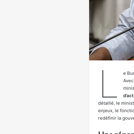
L
e Bur
Avec 
minis
d’ac
détaillé, le mini
enjeux, le fonct
redéfinir la gou