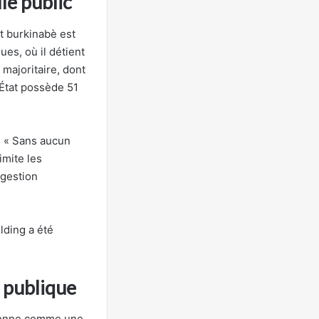
le public
at burkinabè est
es, où il détient
 majoritaire, dont
’État possède 51
. « Sans aucun
imite les
 gestion
lding a été
e publique
tionne comme une