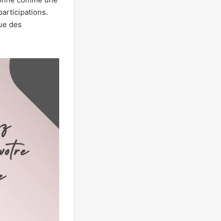
articipations.
que des