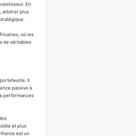
nvestisseur. En
 arbitrer plus
stratégique.
ricaines, où les
re de véritables
rtefeuille. Il
sence passive à
des performances
 des
sible et plus
nfiance est un