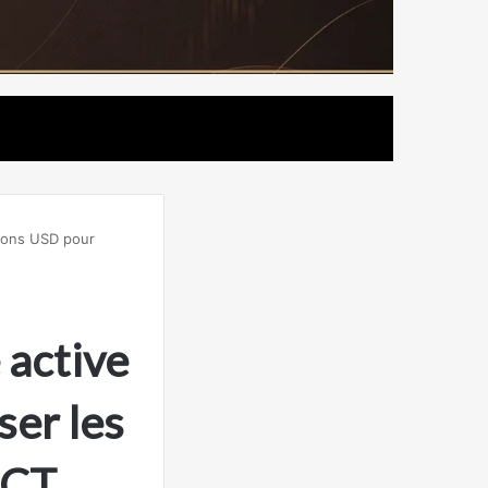
lions USD pour
 active
ser les
ACT