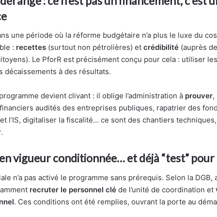
 dérange : ce n’est pas un financement, c’est 
ce
ns une période où la réforme budgétaire n’a plus le luxe du co
ble :
recettes
(surtout non pétrolières) et
crédibilité
(auprès de
itoyens). Le PforR est précisément conçu pour cela : utiliser l
es décaissements à des résultats.
e programme devient clivant : il oblige l’administration à
prouver
,
 financiers audités des entreprises publiques, rapatrier des fon
et l’IS, digitaliser la fiscalité… ce sont des chantiers techniques
.
en vigueur conditionnée… et déjà “test” pour 
le n’a pas activé le programme sans prérequis. Selon la DGB, av
notamment
recruter le personnel clé
de l’unité de coordination et
nnel
. Ces conditions ont été remplies, ouvrant la porte au démar