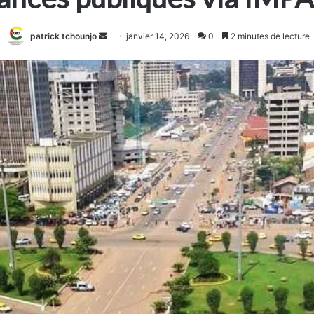
Envoyer
patrick tchounjo
janvier 14, 2026
0
2 minutes de lecture
un
courriel