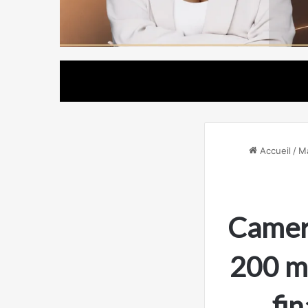
Accueil
/
Ma
Camero
200 mi
fi