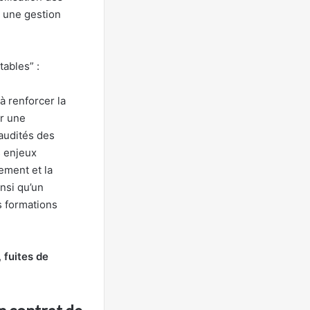
 une gestion
tables” :
à renforcer la
er une
 audités des
s enjeux
ement et la
nsi qu’un
s formations
,
fuites de