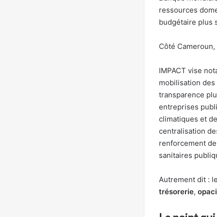
ressources domes
budgétaire plus s
Côté Cameroun, la
IMPACT vise notam
mobilisation des 
transparence plus
entreprises publ
climatiques et de
centralisation d
renforcement des
sanitaires publiq
Autrement dit : l
trésorerie
,
opaci