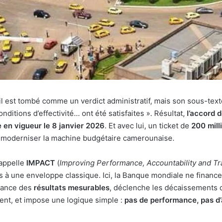
l est tombé comme un verdict administratif, mais son sous-texte 
onditions d’effectivité… ont été satisfaites ». Résultat,
l’accord 
 en vigueur le 8 janvier 2026
. Et avec lui, un ticket de
200 mill
 moderniser la machine budgétaire camerounaise.
appelle
IMPACT
(
Improving Performance, Accountability and T
 à une enveloppe classique. Ici, la Banque mondiale ne finance
finance des
résultats mesurables
, déclenche les décaissements 
ent, et impose une logique simple :
pas de performance, pas d