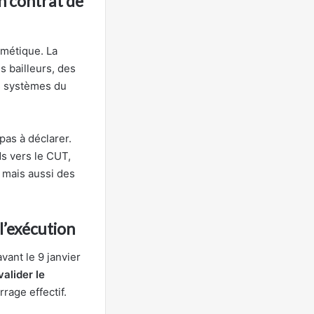
un contrat de
smétique. La
s bailleurs, des
es systèmes du
 pas à déclarer.
ds vers le CUT,
, mais aussi des
l’exécution
ant le 9 janvier
valider le
rage effectif.