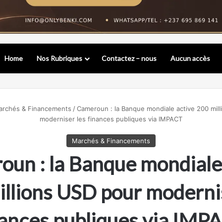
Home
Nos Rubriques
Contactez – nous
Aucun accès
rchés & Financements
/
Cameroun : la Banque mondiale active 200 mil
moderniser les finances publiques via IMPACT
Marchés & Financements
un : la Banque mondiale
llions USD pour moderni
nances publiques via IMP