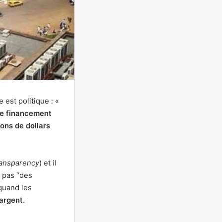
est politique : «
de financement
ions de dollars
ransparency
) et il
 pas “des
quand les
’argent
.