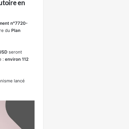
utoire en
ment n°7720-
dre du
Plan
 USD
seront
e :
environ 112
anisme lancé