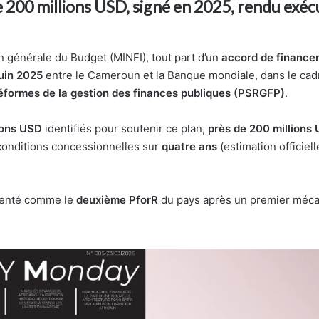
 200 millions USD, signé en 2025, rendu exéc
on générale du Budget (MINFI), tout part d’un
accord de finance
juin 2025
entre le Cameroun et la Banque mondiale, dans le ca
réformes de la gestion des finances publiques (PSRGFP)
.
ions USD
identifiés pour soutenir ce plan,
près de 200 millions
conditions concessionnelles sur
quatre ans
(estimation officiell
senté comme le
deuxième PforR
du pays après un premier méc