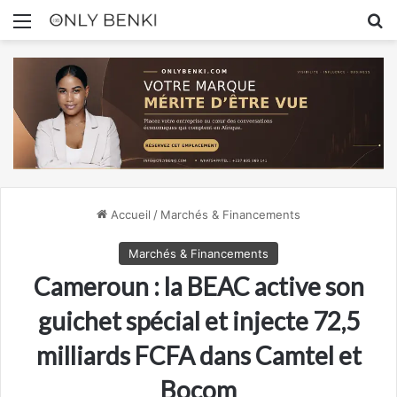
Menu
R
Accueil
/
Marchés & Financements
Marchés & Financements
Cameroun : la BEAC active son
guichet spécial et injecte 72,5
milliards FCFA dans Camtel et
Bocom