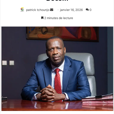
Envoyer
patrick tchounjo
janvier 16, 2026
0
un
2 minutes de lecture
courriel