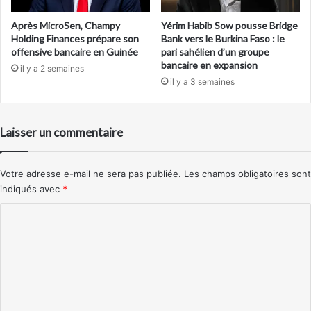
Après MicroSen, Champy
Yérim Habib Sow pousse Bridge
Holding Finances prépare son
Bank vers le Burkina Faso : le
offensive bancaire en Guinée
pari sahélien d’un groupe
bancaire en expansion
il y a 2 semaines
il y a 3 semaines
Laisser un commentaire
Votre adresse e-mail ne sera pas publiée.
Les champs obligatoires sont
indiqués avec
*
C
o
m
m
e