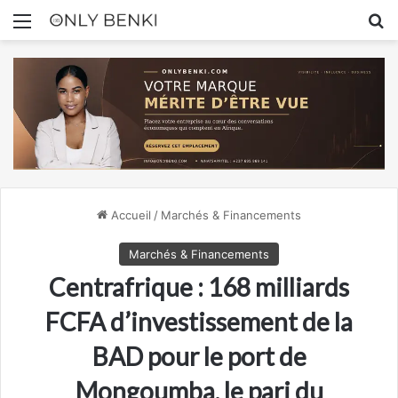
Menu
R
Accueil
/
Marchés & Financements
Marchés & Financements
Centrafrique : 168 milliards
FCFA d’investissement de la
BAD pour le port de
Mongoumba, le pari du