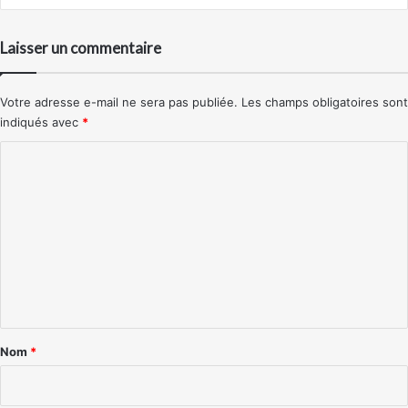
Laisser un commentaire
Votre adresse e-mail ne sera pas publiée.
Les champs obligatoires sont
indiqués avec
*
C
o
m
m
e
n
t
a
Nom
*
i
r