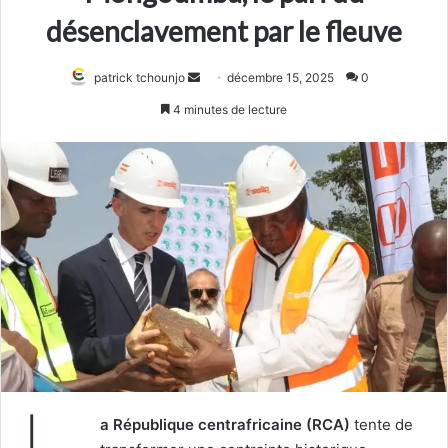
désenclavement par le fleuve
Envoyer
patrick tchounjo
décembre 15, 2025
0
un
4 minutes de lecture
courriel
a République centrafricaine (RCA)
tente de