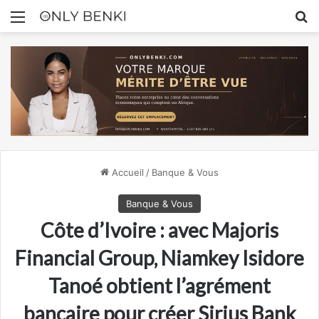
Menu
R
Accueil
/
Banque & Vous
Banque & Vous
Côte d’Ivoire : avec Majoris
Financial Group, Niamkey Isidore
Tanoé obtient l’agrément
bancaire pour créer Sirius Bank