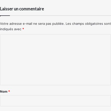
Laisser un commentaire
Votre adresse e-mail ne sera pas publiée.
Les champs obligatoires sont
indiqués avec
*
C
o
m
m
e
n
t
a
Nom
*
i
r