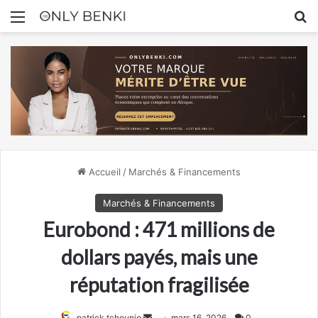
Menu
R
Accueil
/
Marchés & Financements
Marchés & Financements
Eurobond : 471 millions de
dollars payés, mais une
réputation fragilisée
Envoyer
patrick tchounjo
mars 16, 2026
0