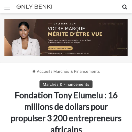
Menu
R
Accueil
/
Marchés & Financements
Marchés & Financements
Fondation Tony Elumelu : 16
millions de dollars pour
propulser 3 200 entrepreneurs
africains