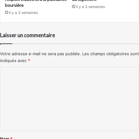
boursière
il y a 3 semaines
il y a 3 semaines
Laisser un commentaire
Votre adresse e-mail ne sera pas publiée.
Les champs obligatoires sont
indiqués avec
*
C
o
m
m
e
n
t
a
Nom
*