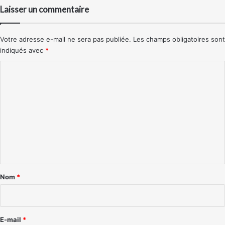
Laisser un commentaire
Votre adresse e-mail ne sera pas publiée.
Les champs obligatoires sont
indiqués avec
*
C
o
m
m
e
n
t
a
Nom
*
i
r
e
E-mail
*