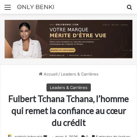
Menu
R
Accueil
/
Leaders & Carrières
Leaders & Carrières
Fulbert Tchana Tchana, l’homme
qui remet la confiance au cœur
du crédit
Envoyer
patrick tchounjo
mars 4, 2026
0
5 minutes de lecture