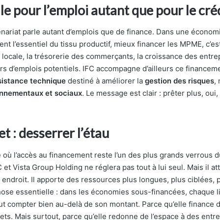
le pour l’emploi autant que pour le cré
enariat parle autant d’emplois que de finance. Dans une économi
nt l’essentiel du tissu productif, mieux financer les MPME, c’es
té locale, la trésorerie des commerçants, la croissance des entre
iers d’emplois potentiels. IFC accompagne d’ailleurs ce financem
sistance technique
destiné à améliorer la
gestion des risques
,
nnementaux et sociaux
. Le message est clair : prêter plus, oui
et : desserrer l’étau
où l’accès au financement reste l’un des plus grands verrous d
C et Vista Group Holding ne réglera pas tout à lui seul. Mais il at
ndroit. Il apporte des ressources plus longues, plus ciblées, p
chose essentielle : dans les économies sous-financées, chaque l
ut compter bien au-delà de son montant. Parce qu’elle finance 
jets. Mais surtout, parce qu’elle redonne de l’espace à des entr