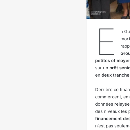
E
n Gu
mort
rapp
Grou
petites et moye
sur un
prêt seni
en
deux tranche
Derrière ce finan
commercent, empl
données relayées
des niveaux les p
financement des
n’est pas seuleme