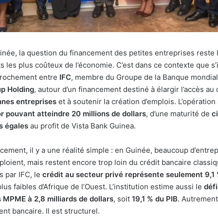
inée, la question du financement des petites entreprises reste 
s les plus coûteux de l’économie. C’est dans ce contexte que s’i
rochement entre
IFC
, membre du Groupe de la Banque mondial
p Holding
, autour d’un financement destiné à élargir l’accès au
nnes entreprises
et à soutenir la création d’emplois. L’opératio
or pouvant atteindre 20 millions de dollars
, d’une maturité de
c
s égales
au profit de Vista Bank Guinea.
cement, il y a une réalité simple : en Guinée, beaucoup d’entrep
oient, mais restent encore trop loin du crédit bancaire classiq
 par IFC, le
crédit au secteur privé représente seulement 9,1
lus faibles d’Afrique de l’Ouest. L’institution estime aussi le
défi
 MPME à 2,8 milliards de dollars
, soit
19,1 % du PIB
. Autrement
nt bancaire. Il est structurel.