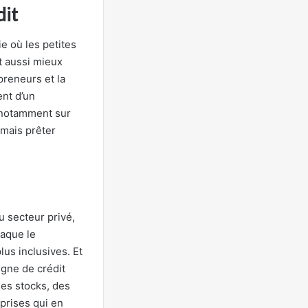
dit
e où les petites
t aussi mieux
preneurs et la
ent d’un
 notamment sur
, mais prêter
u secteur privé,
taque le
lus inclusives. Et
igne de crédit
des stocks, des
eprises qui en