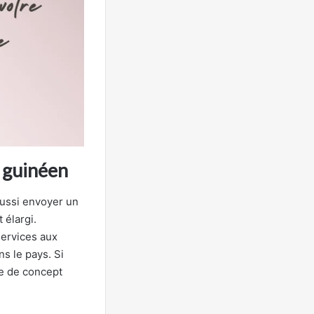
e guinéen
aussi envoyer un
 élargi.
services aux
ns le pays. Si
ve de concept