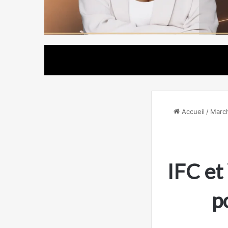
Accueil
/
Marc
IFC et
p