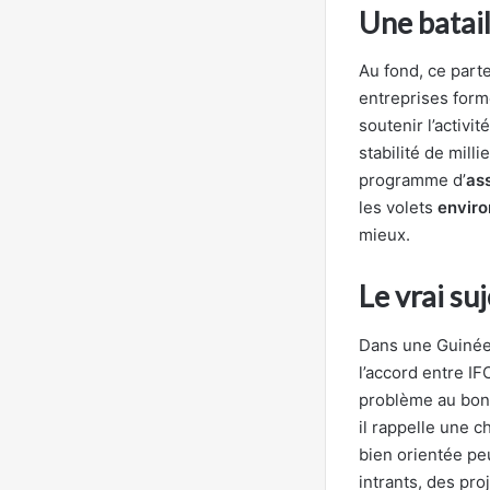
Une batail
Au fond, ce part
entreprises forme
soutenir l’activi
stabilité de mill
programme d’
as
les volets
enviro
mieux.
Le vrai suj
Dans une Guinée 
l’accord entre IF
problème au bon e
il rappelle une 
bien orientée pe
intrants, des pro