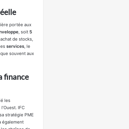
éelle
lière portée aux
enveloppe
, soit
5
 achat de stocks,
 les
services
, le
nque souvent aux
a finance
ié les
l’Ouest. IFC
 sa stratégie PME
 a également