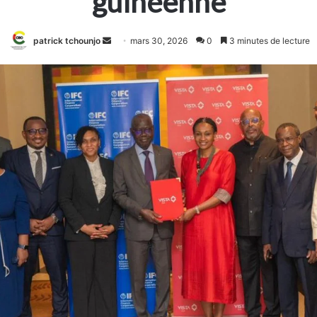
guinéenne
Envoyer
patrick tchounjo
mars 30, 2026
0
3 minutes de lecture
un
courriel