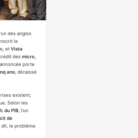
l’un des angles
nscrit le
e, et
Vista
 crédit des
micro,
n annoncée porte
inq ans
, décaissé
rises existent,
ue. Selon les
 % du PIB
, l’un
cit de
 dit, le problème