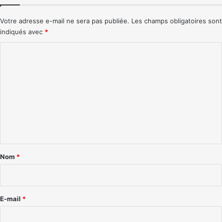
Votre adresse e-mail ne sera pas publiée.
Les champs obligatoires sont
indiqués avec
*
C
o
m
m
e
n
t
a
Nom
*
i
r
e
E-mail
*
*