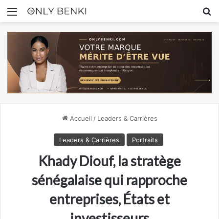
Menu
R
Accueil
/
Leaders & Carrières
Leaders & Carrières
Portraits
Khady Diouf, la stratège
sénégalaise qui rapproche
entreprises, États et
investisseurs