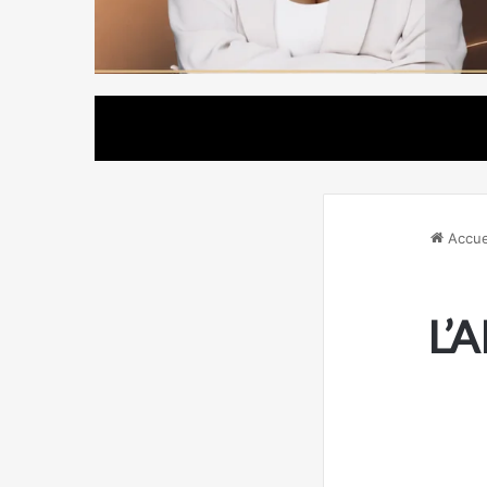
Accue
L’A