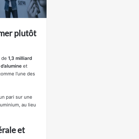
rmer plutôt
t de
1,3 milliard
 d’alumine
et
 comme l’une des
un pari sur une
luminium, au lieu
érale et