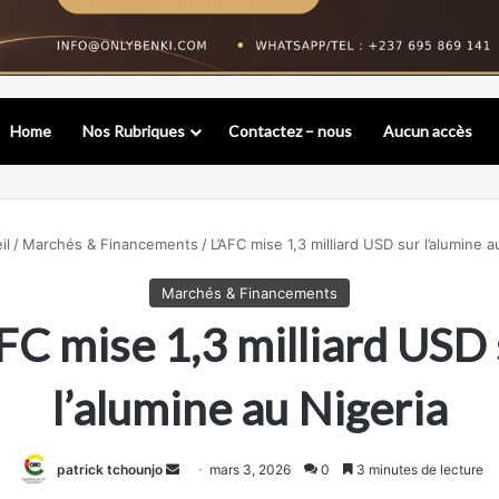
Home
Nos Rubriques
Contactez – nous
Aucun accès
il
/
Marchés & Financements
/
L’AFC mise 1,3 milliard USD sur l’alumine a
Marchés & Financements
FC mise 1,3 milliard USD
l’alumine au Nigeria
Envoyer
patrick tchounjo
mars 3, 2026
0
3 minutes de lecture
un