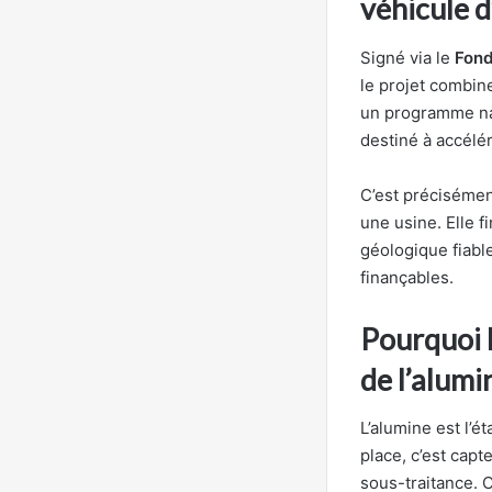
véhicule 
Signé via le
Fond
le projet combine
un programme na
destiné à accélér
C’est précisémen
une usine. Elle f
géologique fiable
finançables.
Pourquoi l
de l’alum
L’alumine est l’é
place, c’est capt
sous-traitance. 