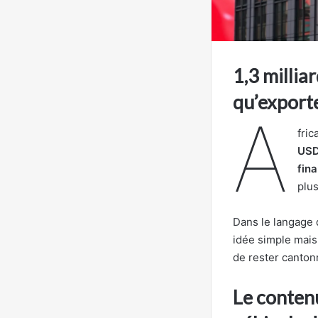
1,3 millia
qu’export
A
fric
US
fina
plus
Dans le langage d
idée simple mais 
de rester canton
Le contenu