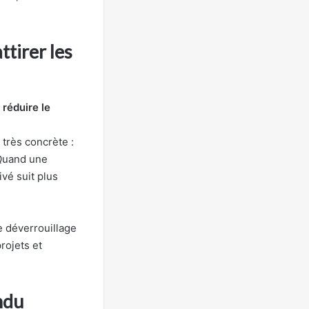
ttirer les
r
réduire le
très concrète :
 Quand une
ivé suit plus
e déverrouillage
rojets et
ndu