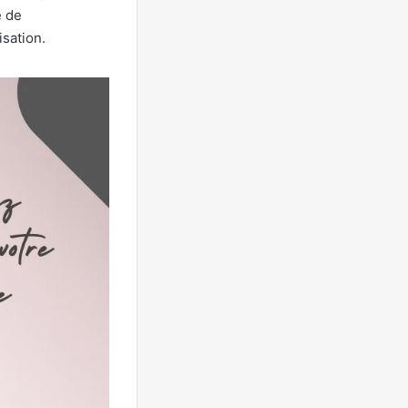
e de
isation.