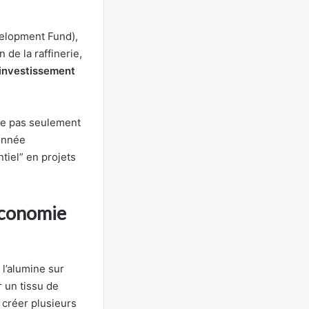
elopment Fund),
de la raffinerie,
’investissement
nce pas seulement
donnée
ntiel” en projets
’économie
 l’alumine sur
r un tissu de
 créer plusieurs