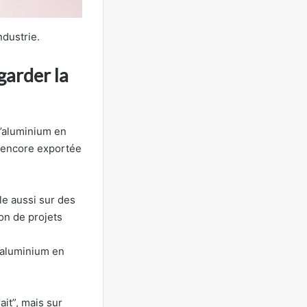
ndustrie.
garder la
l’aluminium en
t encore exportée
le aussi sur des
on de projets
l’aluminium en
it”, mais sur