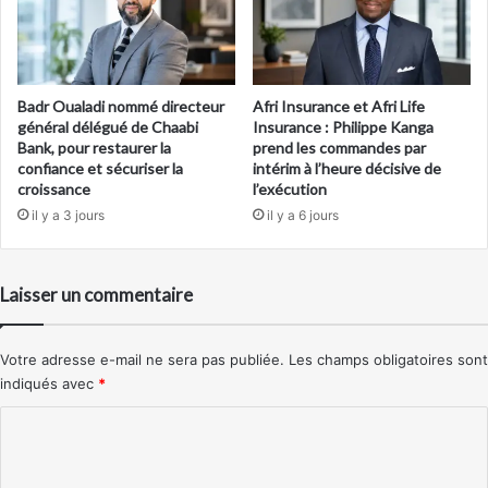
Badr Oualadi nommé directeur
Afri Insurance et Afri Life
général délégué de Chaabi
Insurance : Philippe Kanga
Bank, pour restaurer la
prend les commandes par
confiance et sécuriser la
intérim à l’heure décisive de
croissance
l’exécution
il y a 3 jours
il y a 6 jours
Laisser un commentaire
Votre adresse e-mail ne sera pas publiée.
Les champs obligatoires sont
indiqués avec
*
C
o
m