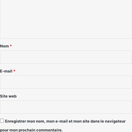
m
e
n
t
a
Nom
*
i
r
e
E-mail
*
*
Site web
Enregistrer mon nom, mon e-mail et mon site dans le navigateur
pour mon prochain commentaire.