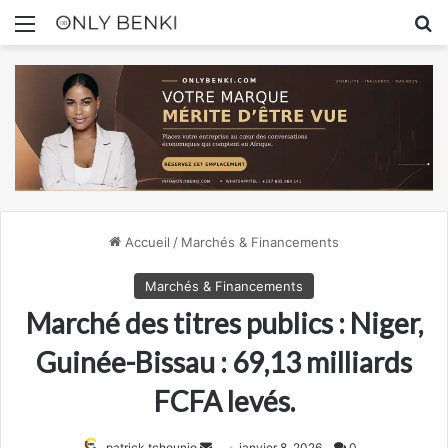
Menu
R
Accueil
/
Marchés & Financements
Marchés & Financements
Marché des titres publics : Niger,
Guinée-Bissau : 69,13 milliards
FCFA levés.
Envoyer
patrick tchounjo
janvier 8, 2026
0