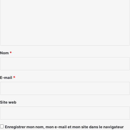
m
m
e
n
t
a
Nom
*
i
r
e
E-mail
*
*
Site web
Enregistrer mon nom, mon e-mail et mon site dans le navigateur