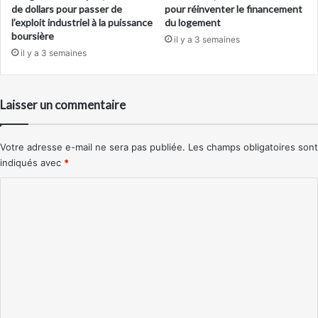
de dollars pour passer de
pour réinventer le financement
l’exploit industriel à la puissance
du logement
boursière
il y a 3 semaines
il y a 3 semaines
Laisser un commentaire
Votre adresse e-mail ne sera pas publiée.
Les champs obligatoires sont
indiqués avec
*
C
o
m
m
e
n
t