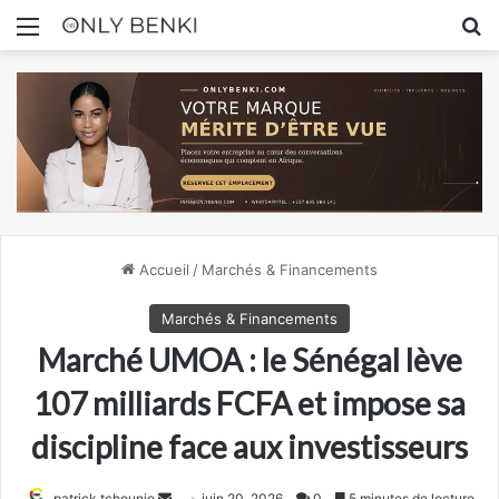
Menu
R
Accueil
/
Marchés & Financements
Marchés & Financements
Marché UMOA : le Sénégal lève
107 milliards FCFA et impose sa
discipline face aux investisseurs
Envoyer
patrick tchounjo
juin 20, 2026
0
5 minutes de lecture