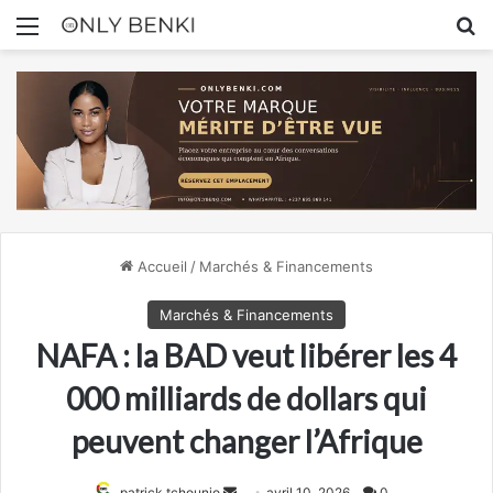
Menu
R
Accueil
/
Marchés & Financements
Marchés & Financements
NAFA : la BAD veut libérer les 4
000 milliards de dollars qui
peuvent changer l’Afrique
Envoyer
patrick tchounjo
avril 10, 2026
0