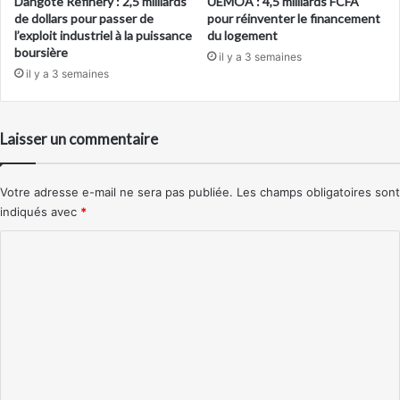
Dangote Refinery : 2,5 milliards
UEMOA : 4,5 milliards FCFA
de dollars pour passer de
pour réinventer le financement
l’exploit industriel à la puissance
du logement
boursière
il y a 3 semaines
il y a 3 semaines
Laisser un commentaire
Votre adresse e-mail ne sera pas publiée.
Les champs obligatoires sont
indiqués avec
*
C
o
m
m
e
n