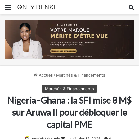
Menu
R
Accueil
/
Marchés & Financements
Marchés & Financements
Nigeria–Ghana : la SFI mise 8 M$
sur Aruwa II pour débloquer le
capital PME
Envoyer
patrick tchounjo
février 13, 2026
0