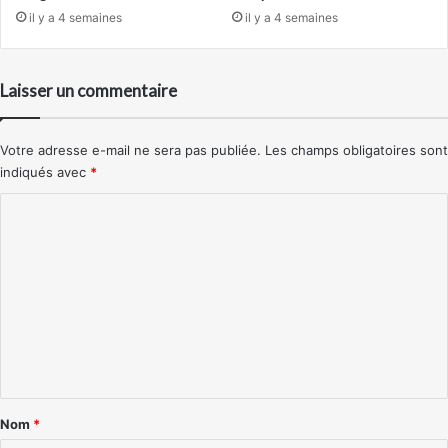
il y a 4 semaines
il y a 4 semaines
Laisser un commentaire
Votre adresse e-mail ne sera pas publiée.
Les champs obligatoires sont
indiqués avec
*
C
o
m
m
e
n
t
a
Nom
*
i