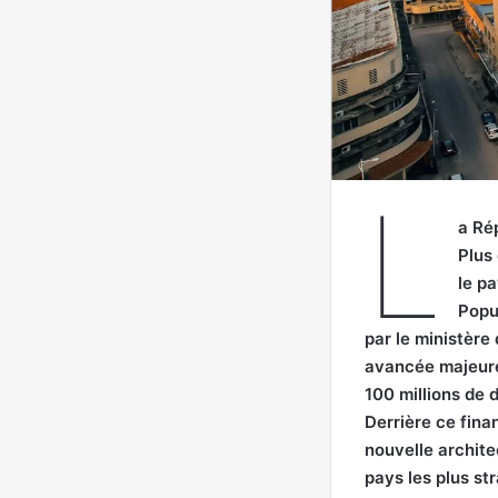
L
a Ré
Plus
le p
Popu
par le ministère
avancée majeure 
100 millions de 
Derrière ce fina
nouvelle archite
pays les plus st