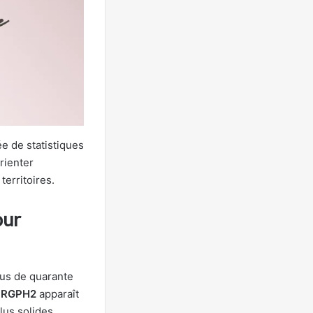
ée de statistiques
orienter
territoires.
our
us de quarante
e
RGPH2
apparaît
lus solides.