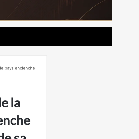
 le pays enclenche
e la
lenche
de sa