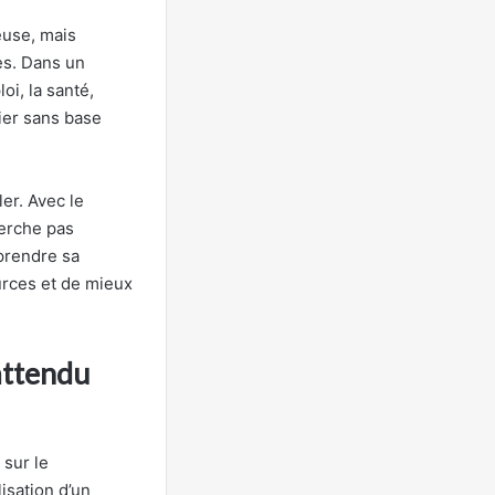
euse, mais
es. Dans un
oi, la santé,
fier sans base
er. Avec le
herche pas
prendre sa
urces et de mieux
attendu
 sur le
isation d’un