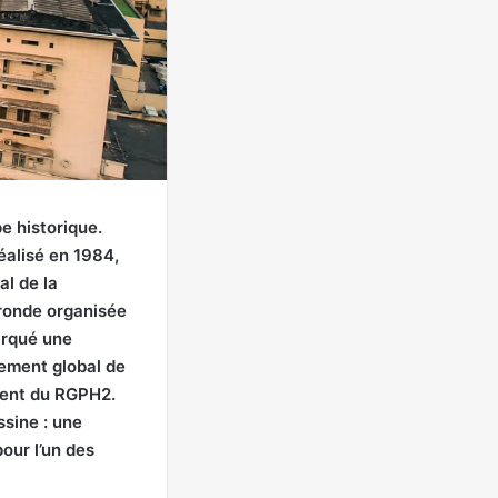
e historique.
éalisé en 1984,
l de la
 ronde organisée
arqué une
cement global de
ment du RGPH2.
ssine : une
our l’un des