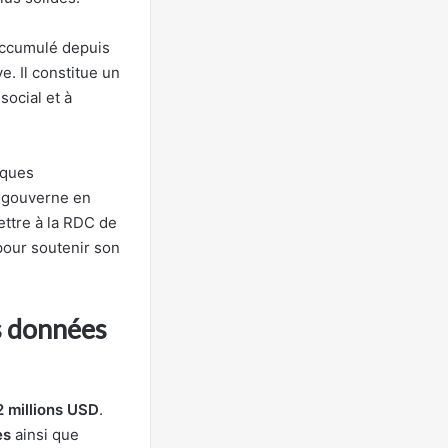
ccumulé depuis
e. Il constitue un
social et à
iques
, gouverne en
ettre à la RDC de
pour soutenir son
s données
2 millions USD
.
es
ainsi que