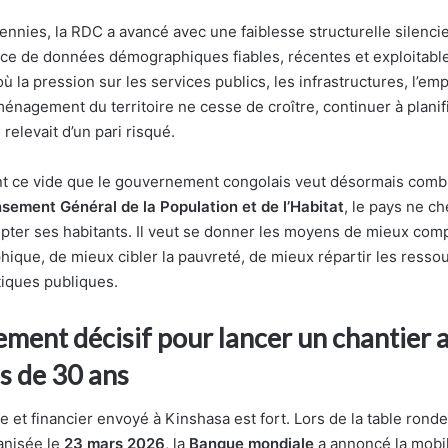
nnies, la RDC a avancé avec une faiblesse structurelle silenci
ence de données démographiques fiables, récentes et exploitabl
ù la pression sur les services publics, les infrastructures, l’empl
aménagement du territoire ne cesse de croître, continuer à plani
 relevait d’un pari risqué.
t ce vide que le gouvernement congolais veut désormais combl
ement Général de la Population et de l’Habitat
, le pays ne c
ter ses habitants. Il veut se donner les moyens de mieux com
hique, de mieux cibler la pauvreté, de mieux répartir les resso
tiques publiques.
ement décisif pour lancer un chantier 
s de 30 ans
ue et financier envoyé à Kinshasa est fort. Lors de la table ronde
anisée le
23 mars 2026
, la
Banque mondiale
a annoncé la mobil