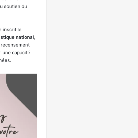
u soutien du
inscrit le
stique national
,
n recensement
r une capacité
nnées.