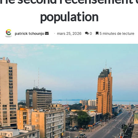
population
Envoyer
patrick tchounjo
mars 25, 2026
0
5 minutes de lecture
un
courriel