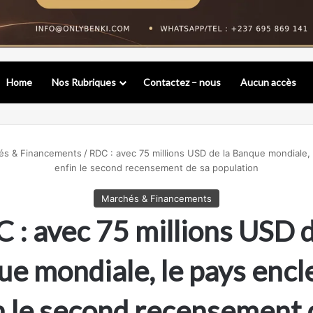
Home
Nos Rubriques
Contactez – nous
Aucun accès
és & Financements
/
RDC : avec 75 millions USD de la Banque mondiale,
enfin le second recensement de sa population
Marchés & Financements
 : avec 75 millions USD d
e mondiale, le pays enc
n le second recensement 