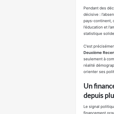
Pendant des déce
décisive : l’abs
pays-continent, o
l’éducation et l’
statistique solide
C’est précisémen
Deuxième Recens
seulement à comp
réalité démograp
orienter ses poli
Un financ
depuis plu
Le signal politiq
financement org