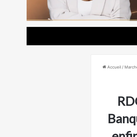
Accueil
/
March
RDC
Banqu
enfi