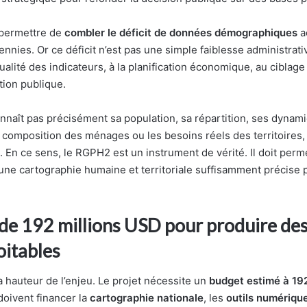
 permettre de
combler le déficit de données démographiques
a
ennies. Or ce déficit n’est pas une simple faiblesse administrativ
qualité des indicateurs, à la planification économique, au ciblage 
action publique.
onnaît pas précisément sa population, sa répartition, ses dynam
la composition des ménages ou les besoins réels des territoires
e. En ce sens, le RGPH2 est un instrument de vérité. Il doit perm
’une cartographie humaine et territoriale suffisamment précise 
 de 192 millions USD pour produire de
oitables
la hauteur de l’enjeu. Le projet nécessite un
budget estimé à 19
oivent financer la
cartographie nationale
, les
outils numériqu