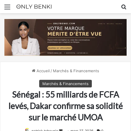
Menu
R
Accueil
/
Marchés & Financements
Marchés & Financements
Sénégal : 55 milliards de FCFA
levés, Dakar confirme sa solidité
sur le marché UMOA
Envoyer
patrick tchounjo
mars 27, 2026
0