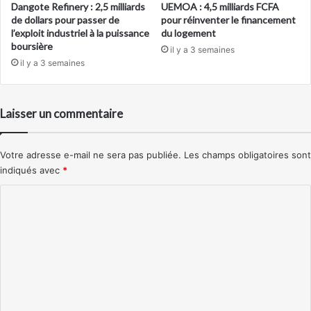
Dangote Refinery : 2,5 milliards
UEMOA : 4,5 milliards FCFA
de dollars pour passer de
pour réinventer le financement
l’exploit industriel à la puissance
du logement
boursière
il y a 3 semaines
il y a 3 semaines
Laisser un commentaire
Votre adresse e-mail ne sera pas publiée.
Les champs obligatoires sont
indiqués avec
*
C
o
m
m
e
n