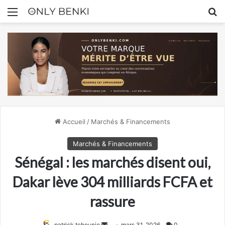
Menu
R
Accueil
/
Marchés & Financements
Marchés & Financements
Sénégal : les marchés disent oui,
Dakar lève 304 milliards FCFA et
rassure
Envoyer
patrick tchounjo
mars 31, 2026
0