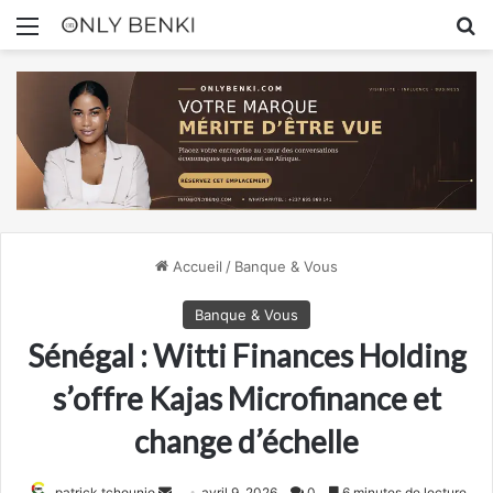
Menu
R
Accueil
/
Banque & Vous
Banque & Vous
Sénégal : Witti Finances Holding
s’offre Kajas Microfinance et
change d’échelle
Envoyer
patrick tchounjo
avril 9, 2026
0
6 minutes de lecture