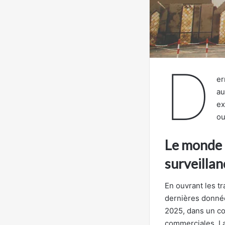
D
er
au
ex
ou
Le monde 
surveillan
En ouvrant les t
dernières donnée
2025, dans un con
commerciales. L