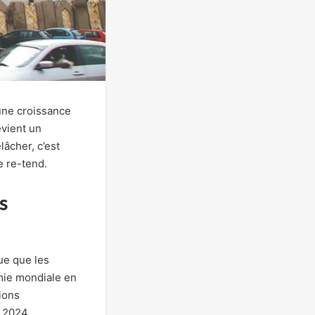
 une croissance
evient un
lâcher, c’est
e re-tend.
s
ue que les
mie mondiale en
ions
à 2024.