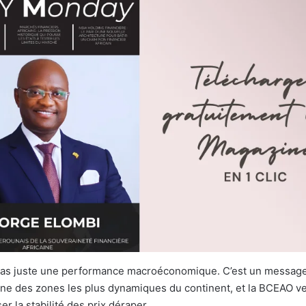
 pas juste une performance macroéconomique. C’est un message
une des zones les plus dynamiques du continent, et la BCEAO v
er la stabilité des prix déraper.