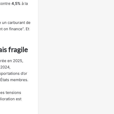
 contre
4,5%
à la
te un carburant de
 on finance”. Et
is fragile
orée en 2025,
 2024,
portations d’or
s États membres.
les tensions
lioration est