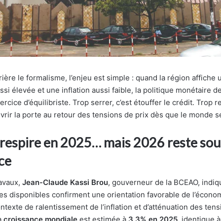
rière le formalisme, l’enjeu est simple : quand la région affiche
ssi élevée et une inflation aussi faible, la politique monétaire d
ercice d’équilibriste. Trop serrer, c’est étouffer le crédit. Trop re
vrir la porte au retour des tensions de prix dès que le monde s
respire en 2025… mais 2026 reste sou
ce
ravaux,
Jean-Claude Kassi Brou
, gouverneur de la BCEAO, indiq
s disponibles confirment une orientation favorable de l’écono
texte de ralentissement de l’inflation et d’atténuation des tens
a
croissance mondiale
est estimée à
3,3% en 2025
, identique 