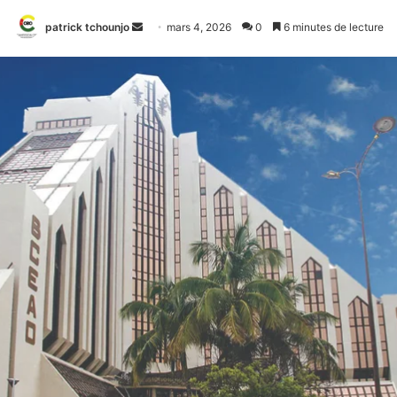
Envoyer
patrick tchounjo
mars 4, 2026
0
6 minutes de lecture
un
courriel