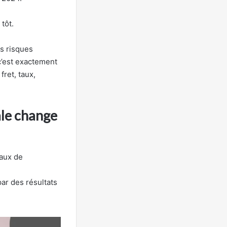
tôt.
s risques
 c’est exactement
fret, taux,
ale change
taux de
par des résultats