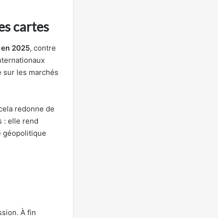
les cartes
 en 2025
, contre
nternationaux
re sur les marchés
 cela redonne de
 : elle rend
é géopolitique
sion. À fin