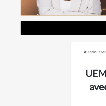
Accueil
/
Act
UEMO
ave