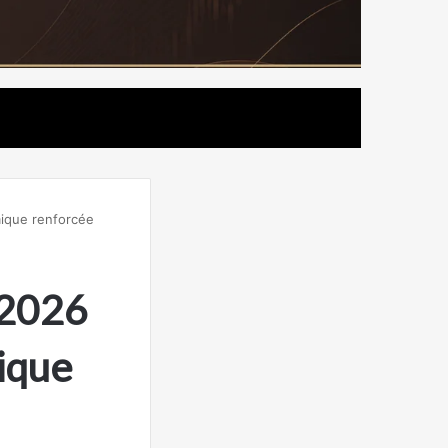
ique renforcée
 2026
ique