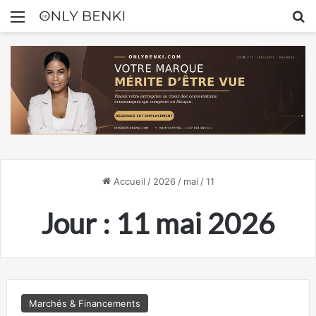
Menu
R
Accueil
/
2026
/
mai
/
11
Jour :
11 mai 2026
Marchés & Financements