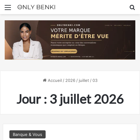
Menu
R
Accueil
/
2026
/
juillet
/
03
Jour :
3 juillet 2026
Banque & Vous