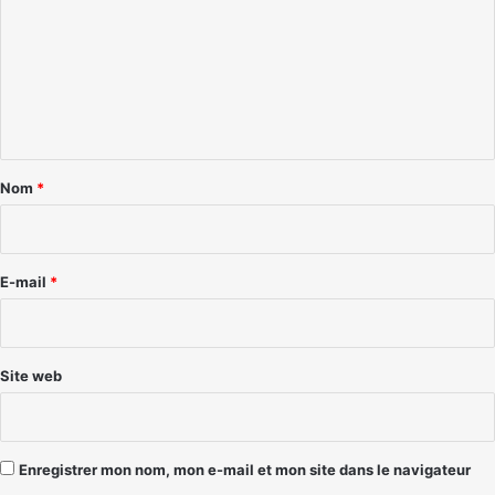
m
m
e
n
t
a
Nom
*
i
r
e
E-mail
*
*
Site web
Enregistrer mon nom, mon e-mail et mon site dans le navigateur