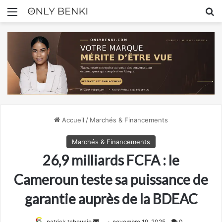
Menu
R
Accueil
/
Marchés & Financements
Marchés & Financements
26,9 milliards FCFA : le
Cameroun teste sa puissance de
garantie auprès de la BDEAC
Envoyer
patrick tchounjo
novembre 19, 2025
0