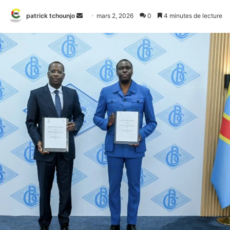
Envoyer
patrick tchounjo
mars 2, 2026
0
4 minutes de lecture
un
courriel