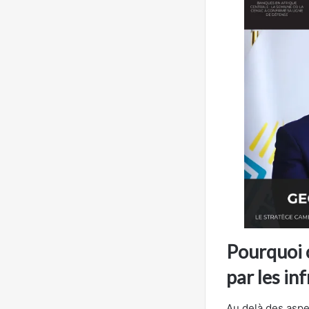
Pourquoi c
par les in
Au delà des aspe