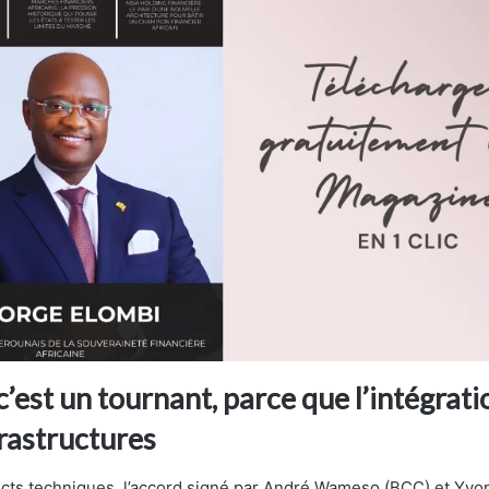
’est un tournant, parce que l’intégrat
frastructures
cts techniques, l’accord signé par André Wameso (BCC) et Yvo