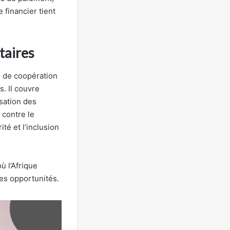
e financier tient
itaires
e de coopération
. Il couvre
isation des
 contre le
té et l’inclusion
ù l’Afrique
des opportunités.