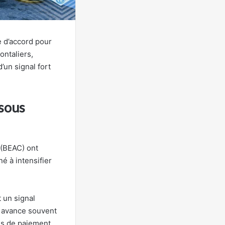
e d’accord pour
ontaliers,
’un signal fort
 sous
 (BEAC) ont
é à intensifier
t un signal
le avance souvent
mes de paiement,