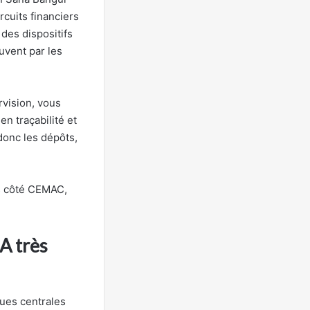
rcuits financiers
des dispositifs
uvent par les
rvision, vous
n traçabilité et
donc les dépôts,
es côté CEMAC,
A très
ues centrales