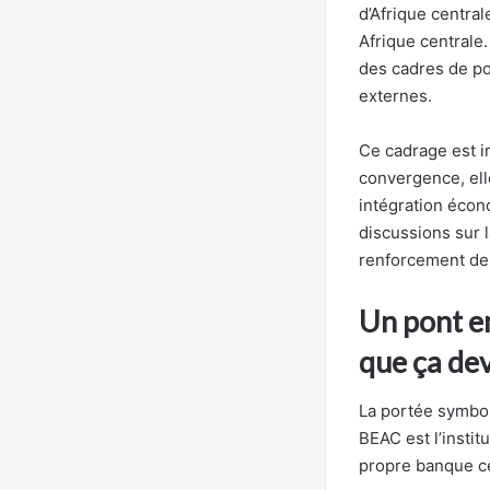
d’Afrique centra
Afrique centrale
des cadres de pol
externes.
Ce cadrage est im
convergence, ell
intégration écon
discussions sur 
renforcement de 
Un pont en
que ça dev
La portée symbol
BEAC est l’insti
propre banque cen