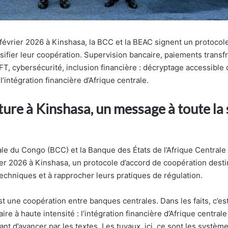
février 2026 à Kinshasa, la BCC et la BEAC signent un protocol
sifier leur coopération. Supervision bancaire, paiements transfr
T, cybersécurité, inclusion financière : décryptage accessible d
l’intégration financière d’Afrique centrale.
ure à Kinshasa, un message à toute la
le du Congo (BCC) et la Banque des États de l’Afrique Centrale
ier 2026 à Kinshasa, un protocole d’accord de coopération destin
echniques et à rapprocher leurs pratiques de régulation.
est une coopération entre banques centrales. Dans les faits, c’es
aire à haute intensité : l’intégration financière d’Afrique centra
ant d’avancer par les textes. Les tuyaux, ici, ce sont les systè