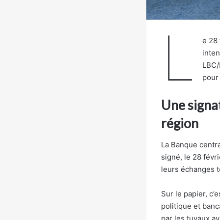
L
e 28 
inten
LBC/F
pour 
Une signat
région
La Banque centra
signé, le 28 févr
leurs échanges t
Sur le papier, c’
politique et banc
par les tuyaux av