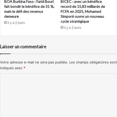
BOA Burkina Faso : Farid Bouri
BICEC : avec un bénéfice
fait bondir le bénéfice de 31 %,
record de 15,83 milliards de
mais le défi des revenus
FCFA en 2025, Mohamed
demeure
Simporé ouvre un nouveau
cycle stratégique
il y a 2 jours
il y a 2 jours
Laisser un commentaire
Votre adresse e-mail ne sera pas publiée.
Les champs obligatoires sont
indiqués avec
*
C
o
m
m
e
n