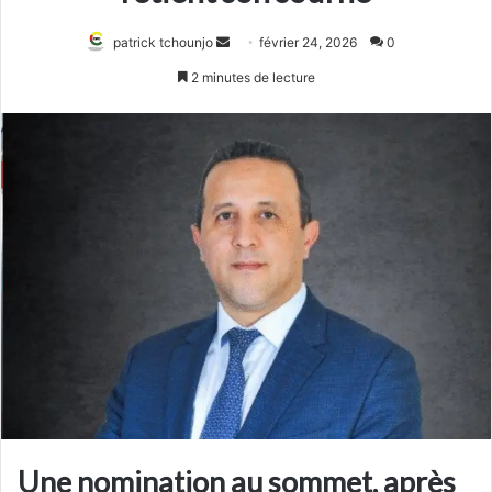
Envoyer
patrick tchounjo
février 24, 2026
0
un
2 minutes de lecture
courriel
Une nomination au sommet, après