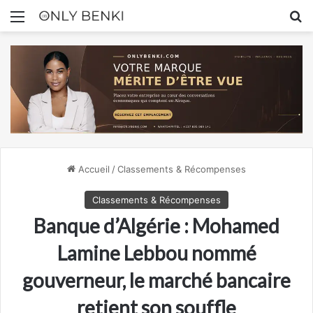
Menu
R
Accueil
/
Classements & Récompenses
Classements & Récompenses
Banque d’Algérie : Mohamed
Lamine Lebbou nommé
gouverneur, le marché bancaire
retient son souffle