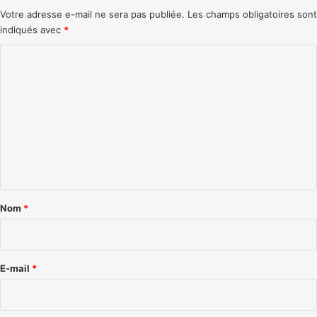
Votre adresse e-mail ne sera pas publiée.
Les champs obligatoires sont
indiqués avec
*
C
o
m
m
e
n
t
a
Nom
*
i
r
e
E-mail
*
*