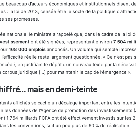
ue beaucoup d’acteurs économiques et institutionnels disent de
es : la loi de 2013, censée être le socle de la politique d’attract
tes ses promesses.
e nationale, le ministre a rappelé que, dans le cadre de la loi 
nvestissement
ont été signées, représentant environ
7 504 mill
pour
168 000 emplois
annoncés. Un volume qui semble impress
 l’efficacité réelle reste largement questionnée. « Ce n’est pas s
concédé, en justifiant le dépôt d’un nouveau texte par la nécessi
 corpus juridique […] pour maintenir le cap de l’émergence ».
hiffré… mais en demi-teinte
tants affichés se cache un décalage important entre les intenti
lon les données de l’Agence de promotion des investissements (
t 1 764 milliards FCFA ont été effectivement investis sur les 2
ns les conventions, soit un peu plus de 60 % de réalisation.