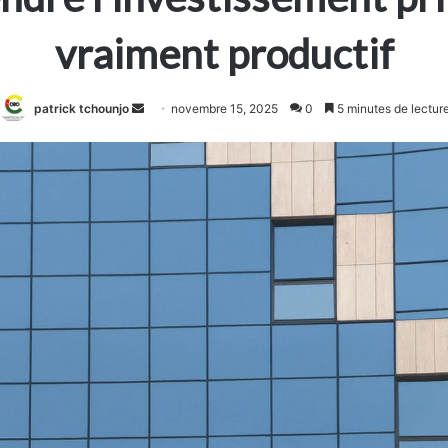
vraiment productif
Envoyer
patrick tchounjo
novembre 15, 2025
0
5 minutes de lectur
un
courriel