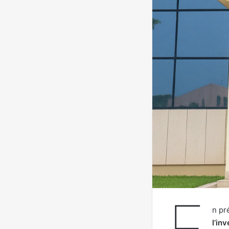
E
n pr
l’in