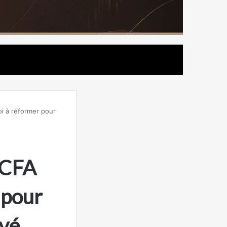
i à réformer pour
FCFA
 pour
ivé