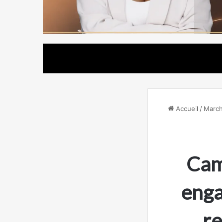
Accueil
/
March
Cam
enga
re