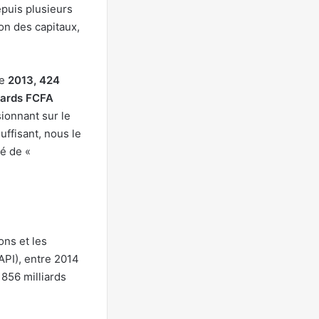
puis plusieurs
ion des capitaux,
de
2013, 424
iards FCFA
ionnant sur le
uffisant, nous le
té de «
ons et les
API), entre 2014
 856 milliards