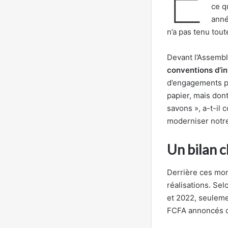
ce q
anné
n’a pas tenu tou
Devant l’Assemblé
conventions d’i
d’engagements 
papier, mais dont
savons », a-t-il 
moderniser notre
Un bilan c
Derrière ces mon
réalisations. Se
et 2022, seulemen
FCFA annoncés da