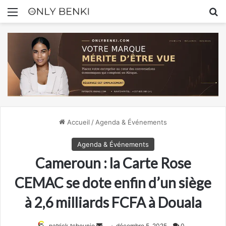
Menu
R
Accueil
/
Agenda & Événements
Agenda & Événements
Cameroun : la Carte Rose
CEMAC se dote enfin d’un siège
à 2,6 milliards FCFA à Douala
Envoyer
patrick tchounjo
décembre 5, 2025
0