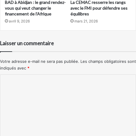
BAD à Abidjan : le grand rendez-
La CEMAC resserre les rangs
vous qui veut changer le
avec le FMI pour défendre ses
financement de l’Afrique
équilibres
avril 9, 2026
mars 21, 2026
Laisser un commentaire
Votre adresse e-mail ne sera pas publiée.
Les champs obligatoires sont
indiqués avec
*
C
o
m
m
e
n
t