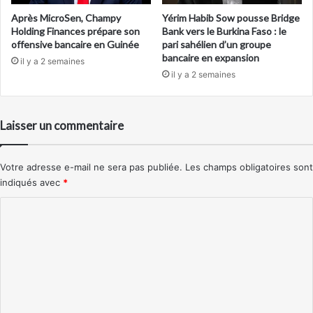
Après MicroSen, Champy
Yérim Habib Sow pousse Bridge
Holding Finances prépare son
Bank vers le Burkina Faso : le
offensive bancaire en Guinée
pari sahélien d’un groupe
bancaire en expansion
il y a 2 semaines
il y a 2 semaines
Laisser un commentaire
Votre adresse e-mail ne sera pas publiée.
Les champs obligatoires sont
indiqués avec
*
C
o
m
m
e
n