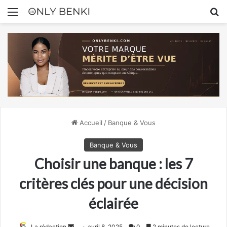
Menu
R
Accueil
/
Banque & Vous
Banque & Vous
Choisir une banque : les 7
critères clés pour une décision
éclairée
Envoyer
La rédaction
avril 8, 2025
0
2 minutes de lecture