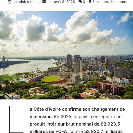
Envoyer
patrick tchounjo
avril 3, 2026
0
3 minutes de lecture
un
courriel
L
a Côte d’Ivoire confirme son changement de
dimension.
En 2025, le pays a enregistré un
produit intérieur brut nominal de 62 923,5
milliards de FCFA
, contre
52 820,7 milliards