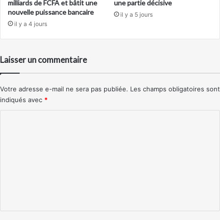
milliards de FCFA et bâtit une
une partie décisive
nouvelle puissance bancaire
il y a 5 jours
il y a 4 jours
Laisser un commentaire
Votre adresse e-mail ne sera pas publiée.
Les champs obligatoires sont
indiqués avec
*
C
o
m
m
e
n
t