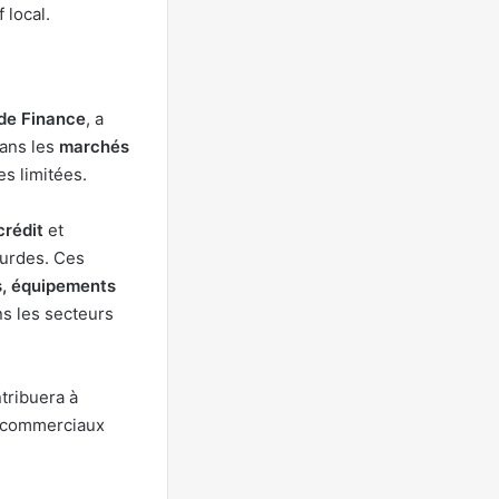
 local.
de Finance
, a
dans les
marchés
es limitées.
crédit
et
ourdes. Ces
s, équipements
ns les secteurs
tribuera à
es commerciaux