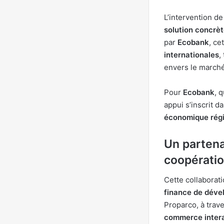
L’intervention d
solution concrèt
par
Ecobank
, ce
internationales
,
envers le marché
Pour
Ecobank
, 
appui s’inscrit 
économique rég
Un partena
coopératio
Cette collaborat
finance de dével
Proparco, à tra
commerce intera