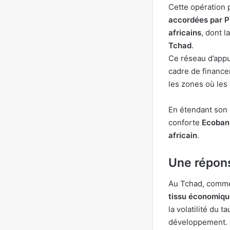
Cette opération 
accordées par P
africains
, dont l
Tchad
.
Ce réseau d’appu
cadre de financem
les zones où les 
En étendant son 
conforte
Ecoban
africain
.
Une répons
Au Tchad, comme 
tissu économiqu
la volatilité du 
développement.