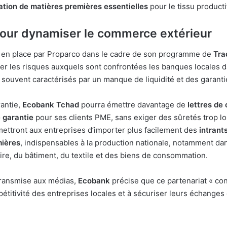
tation de matières premières essentielles
pour le tissu productif
pour dynamiser le commerce extérieur
is en place par Proparco dans le cadre de son programme de
Tra
uer les risques auxquels sont confrontées les banques locales 
, souvent caractérisés par un manque de liquidité et des garanti
rantie,
Ecobank Tchad
pourra émettre davantage de
lettres de 
 garantie
pour ses clients PME, sans exiger des sûretés trop l
ettront aux entreprises d’importer plus facilement des
intrant
mières
, indispensables à la production nationale, notamment da
aire, du bâtiment, du textile et des biens de consommation.
transmise aux médias,
Ecobank
précise que ce partenariat « con
pétitivité des entreprises locales et à sécuriser leurs échang