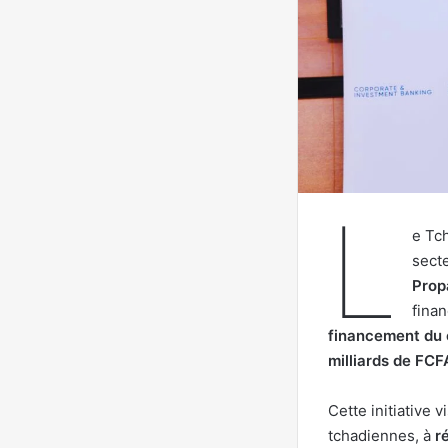
L
e Tc
secte
Prop
finan
financement du
milliards de FCF
Cette initiative v
tchadiennes, à
r