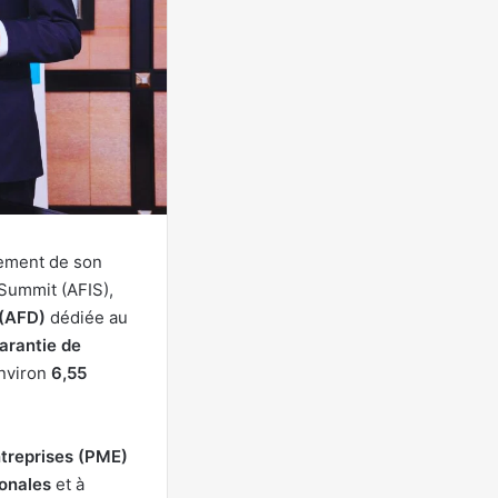
cement de son
 Summit (AFIS),
 (AFD)
dédiée au
arantie de
environ
6,55
entreprises (PME)
ionales
et à