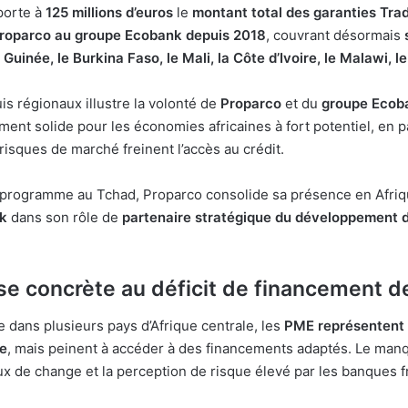
porte à
125 millions d’euros
le
montant total des garanties Tra
roparco au groupe Ecobank depuis 2018
, couvrant désormais
a
Guinée, le Burkina Faso, le Mali, la Côte d’Ivoire, le Malawi, le
is régionaux illustre la volonté de
Proparco
et du
groupe Ecob
ent solide pour les économies africaines à fort potentiel, en p
risques de marché freinent l’accès au crédit.
programme au Tchad, Proparco consolide sa présence en Afriqu
k
dans son rôle de
partenaire stratégique du développement d
e concrète au déficit de financement 
dans plusieurs pays d’Afrique centrale, les
PME représentent 
e
, mais peinent à accéder à des financements adaptés. Le manq
taux de change et la perception de risque élevé par les banques f