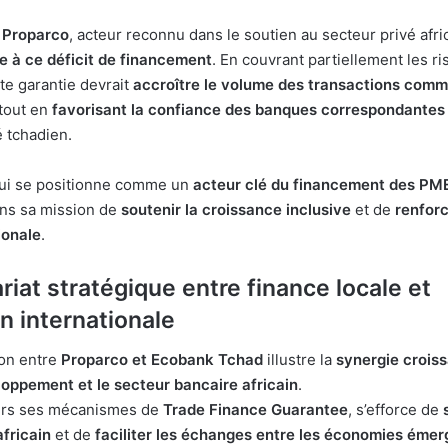
e
Proparco
, acteur reconnu dans le soutien au secteur privé afri
e à ce déficit de financement
. En couvrant partiellement les 
tte garantie devrait
accroître le volume des transactions comm
 tout en
favorisant la confiance des banques correspondantes
 tchadien.
qui se positionne comme un
acteur clé du financement des PME
dans sa mission de
soutenir la croissance inclusive
et de
renforc
ionale
.
riat stratégique entre finance locale et
n internationale
ion entre
Proparco et Ecobank Tchad
illustre la
synergie croiss
oppement et le secteur bancaire africain
.
vers ses mécanismes de
Trade Finance Guarantee
, s’efforce de
fricain
et de
faciliter les échanges entre les économies émer