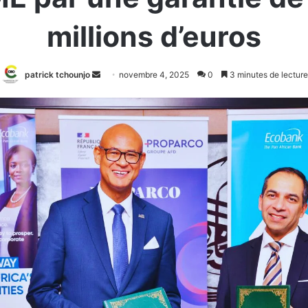
millions d’euros
Envoyer
patrick tchounjo
novembre 4, 2025
0
3 minutes de lecture
un
courriel