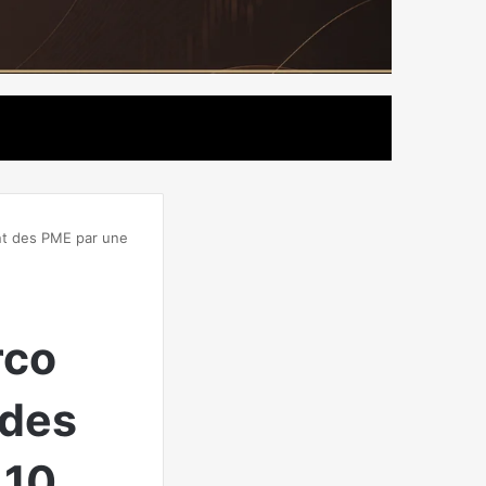
nt des PME par une
rco
 des
 10