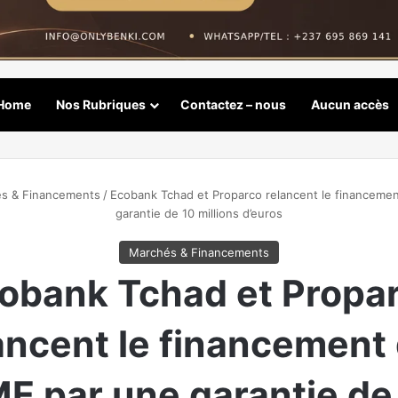
Home
Nos Rubriques
Contactez – nous
Aucun accès
s & Financements
/
Ecobank Tchad et Proparco relancent le financeme
garantie de 10 millions d’euros
Marchés & Financements
obank Tchad et Propa
ancent le financement
E par une garantie de