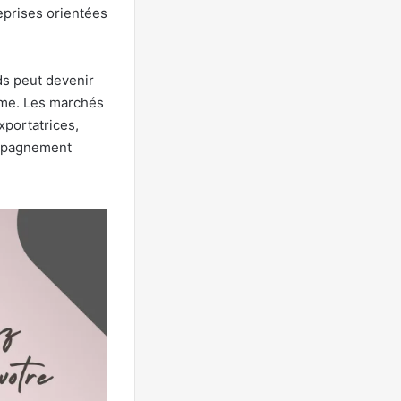
reprises orientées
ds peut devenir
rme. Les marchés
xportatrices,
ompagnement