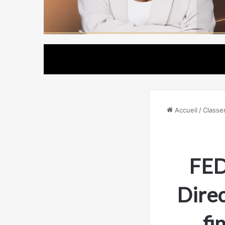
Accueil
/
Classe
FED
Direc
fi