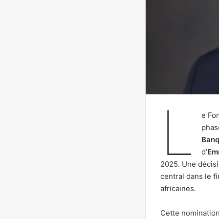
L
e Fo
phas
Banq
d’
Em
2025. Une décisi
central dans le f
africaines.
Cette nomination