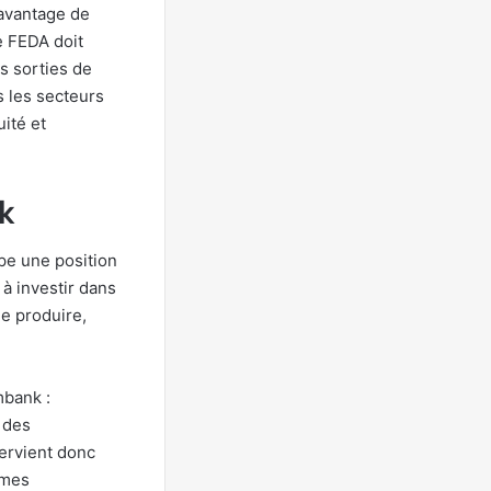
davantage de
e FEDA doit
s sorties de
s les secteurs
ité et
k
pe une position
 à investir dans
de produire,
mbank :
 des
tervient donc
rmes