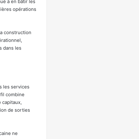
ué à en bâtir les
mières opérations
la construction
érationnel,
s dans les
 les services
fil combine
 capitaux,
ion de sorties
icaine ne