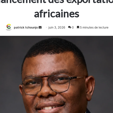
africaines
Envoyer
patrick tchounjo
juin 3, 2026
0
5 minutes de lecture
un
courriel