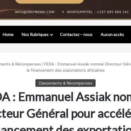
Home
Nos Rubriques
Contactez – nous
Aucun accès
ments & Récompenses
/
FEDA : Emmanuel Assiak nommé Directeur Géné
le financement des exportations africaines
Classements & Récompenses
A : Emmanuel Assiak n
teur Général pour accélé
nancement des exportati