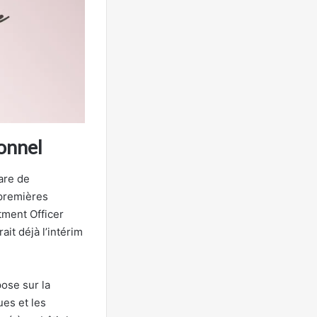
ionnel
are de
 premières
tment Officer
it déjà l’intérim
pose sur la
ues et les