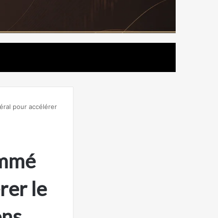
ral pour accélérer
ommé
rer le
ons