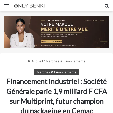
Menu
R
Accueil
/
Marchés & Financements
Marchés & Financements
Financement industriel : Société
Générale parie 1,9 milliard F CFA
sur Multiprint, futur champion
du packaging en Cemac