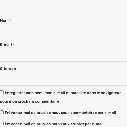
n
t
a
Nom
*
i
r
e
E-mail
*
*
Site web
Enregistrer mon nom, mon e-mail et mon site dans le navigateur
pour mon prochain commentaire.
Prévenez-moi de tous les nouveaux commentaires par e-mail.
Prévenez-moi de tous les nouveaux articles par e-mail.