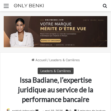
Menu
R
Accueil
/
Leaders & Carrières
Leaders & Carrières
Issa Badiane, l’expertise
juridique au service de la
performance bancaire
Envoyer
patrick tchounjo
mai 19, 2026
0
3 minutes de lecture