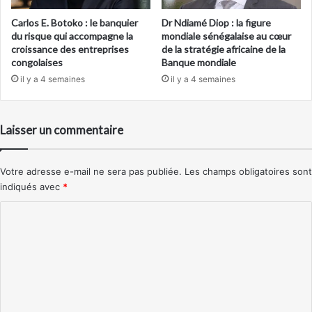
Carlos E. Botoko : le banquier
Dr Ndiamé Diop : la figure
du risque qui accompagne la
mondiale sénégalaise au cœur
croissance des entreprises
de la stratégie africaine de la
congolaises
Banque mondiale
il y a 4 semaines
il y a 4 semaines
Laisser un commentaire
Votre adresse e-mail ne sera pas publiée.
Les champs obligatoires sont
indiqués avec
*
C
o
m
m
e