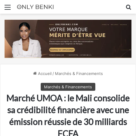
Menu
R
Accueil
/
Marchés & Financements
Marchés & Financements
Marché UMOA : le Mali consolide
sa crédibilité financière avec une
émission réussie de 30 milliards
FCFA