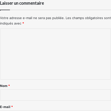
Laisser un commentaire
Votre adresse e-mail ne sera pas publiée.
Les champs obligatoires sont
indiqués avec
*
C
o
m
m
e
n
t
a
Nom
*
i
r
e
E-mail
*