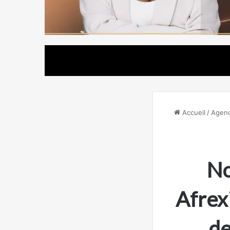
Accueil
/
Agend
No
Afrex
de