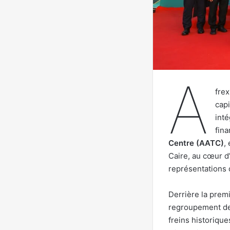
A
frex
capi
int
fina
Centre (AATC)
,
Caire, au cœur d’
représentations 
Derrière la premi
regroupement de
freins historique