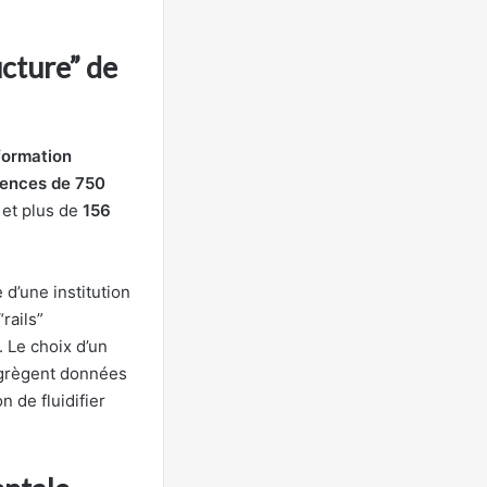
ucture” de
formation
rences de 750
et plus de
156
 d’une institution
rails”
. Le choix d’un
agrègent données
 de fluidifier