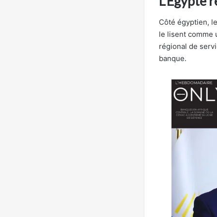
L’Égypte r
Côté égyptien, l
le lisent comme 
régional de servi
banque.