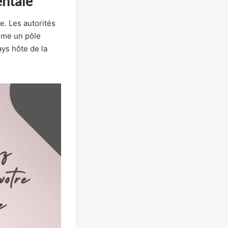
entale
. Les autorités
omme un pôle
ays hôte de la