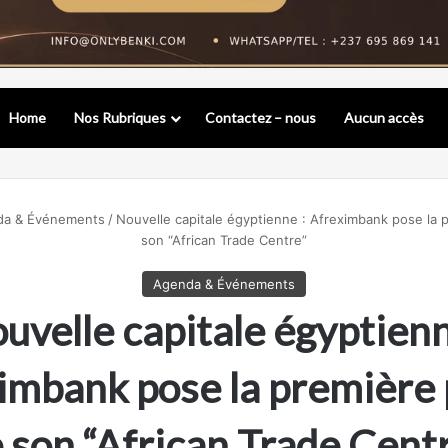
Home
Nos Rubriques
Contactez – nous
Aucun accès
a & Événements
/
Nouvelle capitale égyptienne : Afreximbank pose la 
son “African Trade Centre”
Agenda & Événements
uvelle capitale égyptienn
imbank pose la première 
 son “African Trade Cent