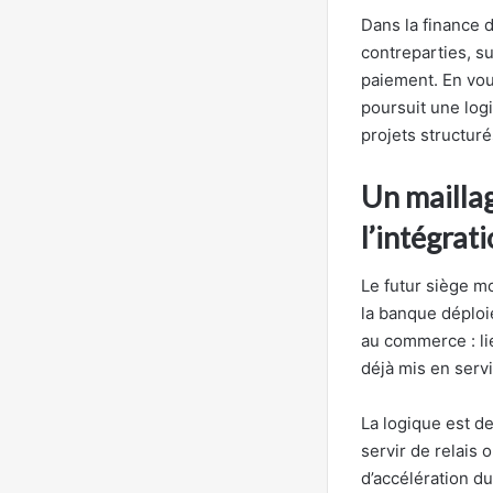
Dans la finance d
contreparties, s
paiement. En vou
poursuit une logi
projets structuré
Un mailla
l’intégrat
Le futur siège m
la banque déploie
au commerce : li
déjà mis en serv
La logique est d
servir de relais 
d’accélération d