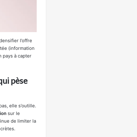
ensifier l’offre
utée (information
n pays à capter
 qui pèse
s, elle s’outille.
ion
sur le
nue de limiter la
crètes.