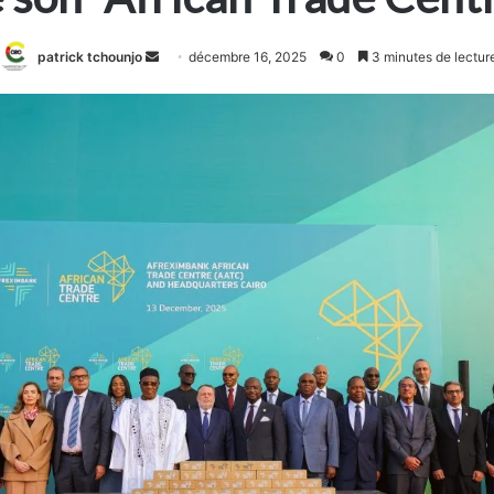
Envoyer
patrick tchounjo
décembre 16, 2025
0
3 minutes de lectur
un
courriel