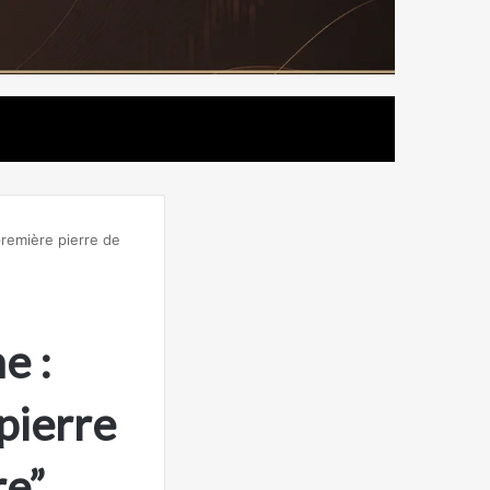
première pierre de
e :
pierre
re”