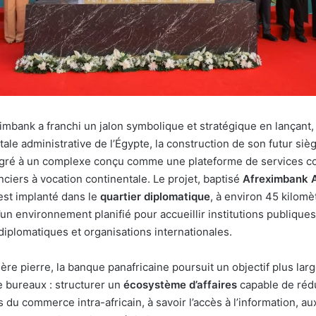
imbank a franchi un jalon symbolique et stratégique en lançant,
tale administrative de l’Égypte, la construction de son futur siè
égré à un complexe conçu comme une plateforme de services c
nciers à vocation continentale. Le projet, baptisé
Afreximbank A
 est implanté dans le
quartier diplomatique
, à environ 45 kilomèt
un environnement planifié pour accueillir institutions publiques
diplomatiques et organisations internationales.
ère pierre, la banque panafricaine poursuit un objectif plus lar
 bureaux : structurer un
écosystème d’affaires
capable de rédu
s du commerce intra-africain, à savoir l’accès à l’information, a