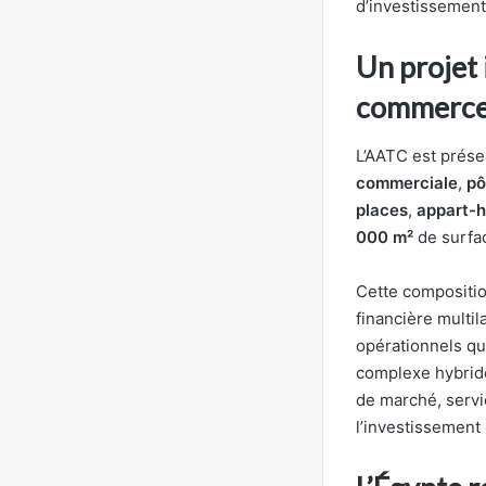
d’investissement
Un projet 
commerc
L’AATC est prése
commerciale
,
pô
places
,
appart-h
000 m²
de surfac
Cette composition
financière multil
opérationnels qui
complexe hybride
de marché, servic
l’investissement 