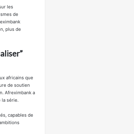
sur les
nismes de
freximbank
n, plus de
aliser”
ux africains que
ture de soutien
on. Afreximbank a
la série.
tés, capables de
 ambitions